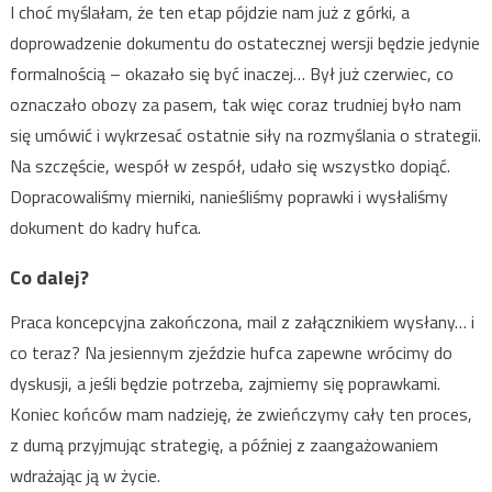
I choć myślałam, że ten etap pójdzie nam już z górki, a
doprowadzenie dokumentu do ostatecznej wersji będzie jedynie
formalnością – okazało się być inaczej… Był już czerwiec, co
oznaczało obozy za pasem, tak więc coraz trudniej było nam
się umówić i wykrzesać ostatnie siły na rozmyślania o strategii.
Na szczęście, wespół w zespół, udało się wszystko dopiąć.
Dopracowaliśmy mierniki, nanieśliśmy poprawki i wysłaliśmy
dokument do kadry hufca.
Co dalej?
Praca koncepcyjna zakończona, mail z załącznikiem wysłany… i
co teraz? Na jesiennym zjeździe hufca zapewne wrócimy do
dyskusji, a jeśli będzie potrzeba, zajmiemy się poprawkami.
Koniec końców mam nadzieję, że zwieńczymy cały ten proces,
z dumą przyjmując strategię, a później z zaangażowaniem
wdrażając ją w życie.