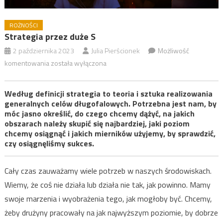
ROŻNOŚCI
Strategia przez duże S
2 października 2023
Julia Pierścionek
Możliwość
Strategia
komentowania
została wyłączona
przez
duże
Według definicji strategia to teoria i sztuka realizowania
S
generalnych celów długofalowych. Potrzebna jest nam, by
móc jasno określić, do czego chcemy dążyć, na jakich
obszarach należy skupić się najbardziej, jaki poziom
chcemy osiągnąć i jakich mierników użyjemy, by sprawdzić,
czy osiągnęliśmy sukces.
Cały czas zauważamy wiele potrzeb w naszych środowiskach.
Wiemy, że coś nie działa lub działa nie tak, jak powinno. Mamy
swoje marzenia i wyobrażenia tego, jak mogłoby być. Chcemy,
żeby drużyny pracowały na jak najwyższym poziomie, by dobrze