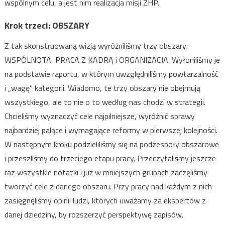
wspólnym celu, a jest nim realizacja misji ZHP.
Krok trzeci: OBSZARY
Z tak skonstruowaną wizją wyróżniliśmy trzy obszary:
WSPÓLNOTA, PRACA Z KADRĄ i ORGANIZACJA. Wyłoniliśmy je
na podstawie raportu, w którym uwzględniliśmy powtarzalność
i „wagę” kategorii. Wiadomo, te trzy obszary nie obejmują
wszystkiego, ale to nie o to według nas chodzi w strategii.
Chcieliśmy wyznaczyć cele najpilniejsze, wyróżnić sprawy
najbardziej palące i wymagające reformy w pierwszej kolejności.
W następnym kroku podzieliliśmy się na podzespoły obszarowe
i przeszliśmy do trzeciego etapu pracy. Przeczytaliśmy jeszcze
raz wszystkie notatki i już w mniejszych grupach zaczęliśmy
tworzyć cele z danego obszaru. Przy pracy nad każdym z nich
zasięgnęliśmy opinii ludzi, których uważamy za ekspertów z
danej dziedziny, by rozszerzyć perspektywę zapisów.