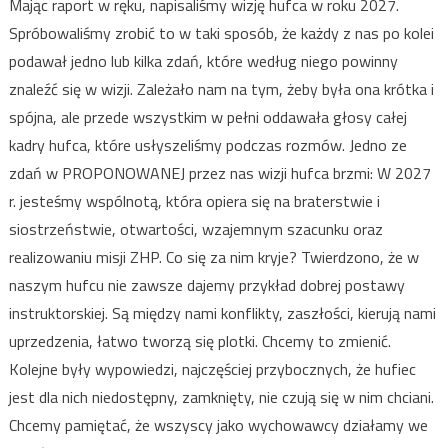
Mając raport w ręku, napisaliśmy wizję hufca w roku 2027.
Spróbowaliśmy zrobić to w taki sposób, że każdy z nas po kolei
podawał jedno lub kilka zdań, które według niego powinny
znaleźć się w wizji. Zależało nam na tym, żeby była ona krótka i
spójna, ale przede wszystkim w pełni oddawała głosy całej
kadry hufca, które usłyszeliśmy podczas rozmów. Jedno ze
zdań w PROPONOWANEJ przez nas wizji hufca brzmi: W 2027
r. jesteśmy wspólnotą, która opiera się na braterstwie i
siostrzeństwie, otwartości, wzajemnym szacunku oraz
realizowaniu misji ZHP. Co się za nim kryje? Twierdzono, że w
naszym hufcu nie zawsze dajemy przykład dobrej postawy
instruktorskiej. Są między nami konflikty, zaszłości, kierują nami
uprzedzenia, łatwo tworzą się plotki. Chcemy to zmienić.
Kolejne były wypowiedzi, najczęściej przybocznych, że hufiec
jest dla nich niedostępny, zamknięty, nie czują się w nim chciani.
Chcemy pamiętać, że wszyscy jako wychowawcy działamy we