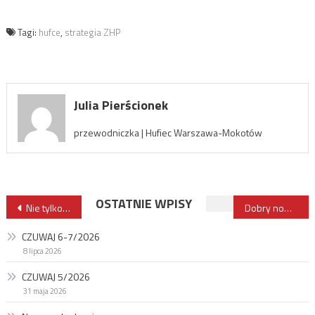
Tagi:
hufce
,
strategia ZHP
Julia Pierścionek
przewodniczka | Hufiec Warszawa-Mokotów
Nawigacja
OSTATNIE WPISY
Nie tylko potrzebni, ale niezbędni
Dobry nowy początek
wpisu
CZUWAJ 6-7/2026
8 lipca 2026
CZUWAJ 5/2026
31 maja 2026