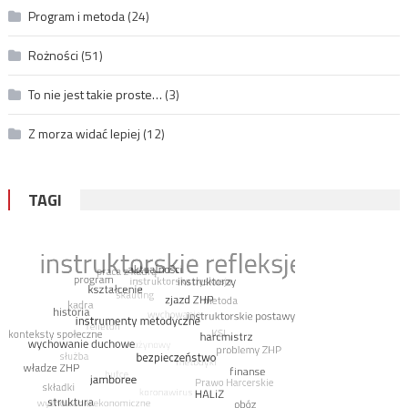
Program i metoda
(24)
Rożności
(51)
To nie jest takie proste…
(3)
Z morza widać lepiej
(12)
TAGI