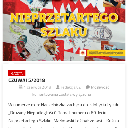
GAZETA
CZUWAJ 5/2018
1 czerwca 2018
redakcja CZ
Możliwość
CZUWAJ
komentowania
została wyłączona
5/2018
W numerze m.in: Naczelniczka zachęca do zdobycia tytułu
„Drużyny Niepodległości”. Temat numeru o 60-leciu
Nieprzetartego Szlaku. Małkowski też był ze wsi… Kuźnia