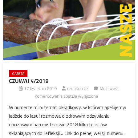
GAZETA
CZUWAJ 4/2019
17 kwietnia 2019
redakcja CZ
Możliwość
CZUWAJ
komentowania
została wyłączona
4/2019
W numerze m.in: temat okładkowy, w którym apelujemy:
jedźcie do lasu! rozmowa o zdrowym odżywianiu
obozowym harcmistrzowie 2018 kilka tekstów
skłaniających do refleksji… Link do pełnej wersji numeru: .