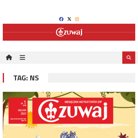
Skip
to
content
TAG:
NS