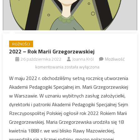
ROŻNOŚCI
2022 – Rok Marii Grzegorzewskiej
26 października 2022
Joanna Król
Możliwość
2022
komentowania
została wyłączona
–
W maju 2022 r. obchodziliśmy setną rocznicę utworzenia
Rok
Akademii Pedagogiki Specjalnej im. Marii Grzegorzewskiej
Marii
w Warszawie. W uznaniu wybitnych zasług założycielki,
Grzegorzewskiej
dyrektorki i patronki Akademii Pedagogiki Specjalnej Sejm
Rzeczypospolitej Polskiej ogłosił rok 2022 Rokiem Marii
Grzegorzewskiej. Maria Grzegorzewska urodziła się 18
kwietnia 1888 r. we wsi blisko Rawy Mazowieckiej,
wywodziła się z licznej rodziny, mocno połączonej