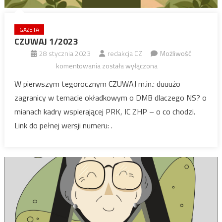
GAZETA
CZUWAJ 1/2023
28 stycznia 2023
redakcja CZ
Możliwość
CZUWAJ
komentowania
została wyłączona
1/2023
W pierwszym tegorocznym CZUWAJ m.in.: duuużo
zagranicy w temacie okładkowym o DMB dlaczego NS? o
mianach kadry wspierającej PRK, IC ZHP – o co chodzi.
Link do pełnej wersji numeru: .