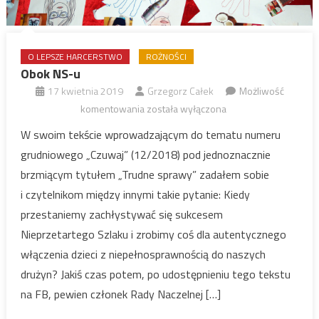
O LEPSZE HARCERSTWO
ROŻNOŚCI
Obok NS-u
17 kwietnia 2019
Grzegorz Całek
Możliwość
Obok
komentowania
została wyłączona
NS-
W swoim tekście wprowadzającym do tematu numeru
u
grudniowego „Czuwaj” (12/2018) pod jednoznacznie
brzmiącym tytułem „Trudne sprawy” zadałem sobie
i czytelnikom między innymi takie pytanie: Kiedy
przestaniemy zachłystywać się sukcesem
Nieprzetartego Szlaku i zrobimy coś dla autentycznego
włączenia dzieci z niepełnosprawnością do naszych
drużyn? Jakiś czas potem, po udostępnieniu tego tekstu
na FB, pewien członek Rady Naczelnej […]