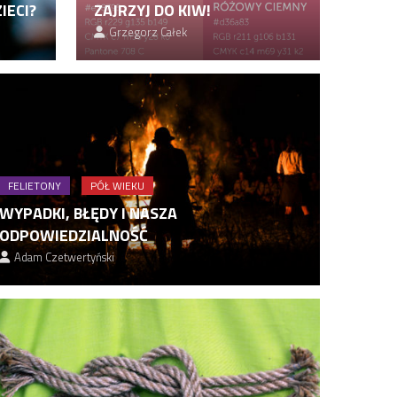
IECI?
ZAJRZYJ DO KIW!
Grzegorz Całek
FELIETONY
PÓŁ WIEKU
WYPADKI, BŁĘDY I NASZA
ODPOWIEDZIALNOŚĆ
Adam Czetwertyński