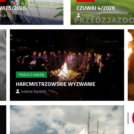
AJ 5/2026
CZUWAJ 4/2026
kcja CZ
redakcja CZ
PRACA Z KADRĄ
HARCMISTRZOWSKIE WYZWANIE
Justyna Świstek