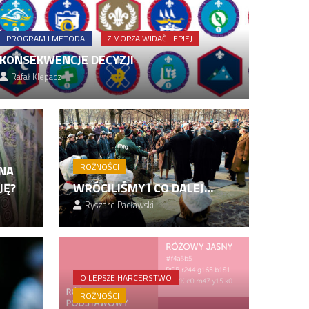
PROGRAM I METODA
Z MORZA WIDAĆ LEPIEJ
KONSEKWENCJE DECYZJI
Rafał Klepacz
ROŻNOŚCI
 NA
JĘ?
WRÓCILIŚMY I CO DALEJ…
Ryszard Pacławski
O LEPSZE HARCERSTWO
ROŻNOŚCI