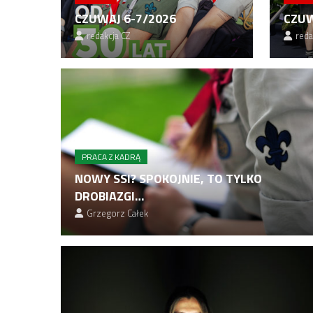
CZUWAJ 6-7/2026
CZUW
redakcja CZ
reda
PRACA Z KADRĄ
NOWY SSI? SPOKOJNIE, TO TYLKO
DROBIAZGI…
Grzegorz Całek