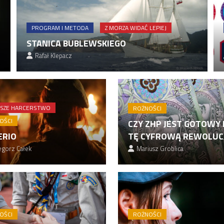
PROGRAM I METODA
Z MORZA WIDAĆ LEPIEJ
STANICA BUBLEWSKIEGO
Rafał Klepacz
PSZE HARCERSTWO
ROŻNOŚCI
OŚCI
CZY ZHP JEST GOTOWY
ERIO
TĘ CYFROWĄ REWOLUC
gorz Całek
Mariusz Groblica
OŚCI
ROŻNOŚCI