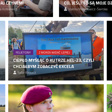
AJ CZYNEM!
CO, JEŚLI TO SĄ MOJE DZ
a Kotkiewicz
Joanna Miaśkiewicz-Świrska
FELIETONY
Z MORZA WIDAĆ LEPIEJ
CIEPŁO MYŚLĄC O KUTRZE HEL-23, CZYLI
CHCIAŁBYM ZOBACZYĆ EXCELA
Rafał Klepacz