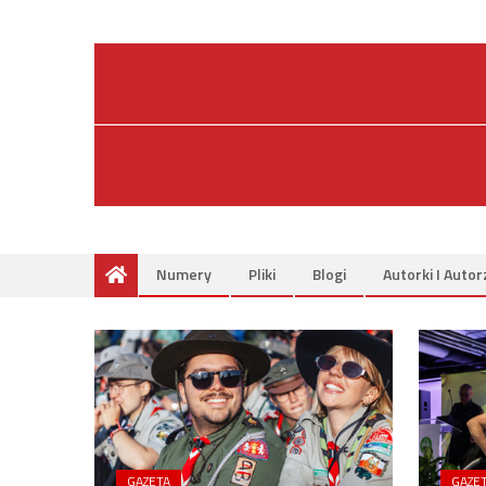
Skip
to
content
Numery
Pliki
Blogi
Autorki I Autor
GAZETA
GAZE