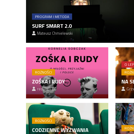
PROGRAM I METODA
SURF SMART 2.0
Mateusz Chmielewski
O LE
ROŻNOŚCI
ROŻN
ZOŚKA I RUDY
NA S
redakcja CZ
Grze
ROŻNOŚCI
ROŻN
CODZIENNE WYZWANIA