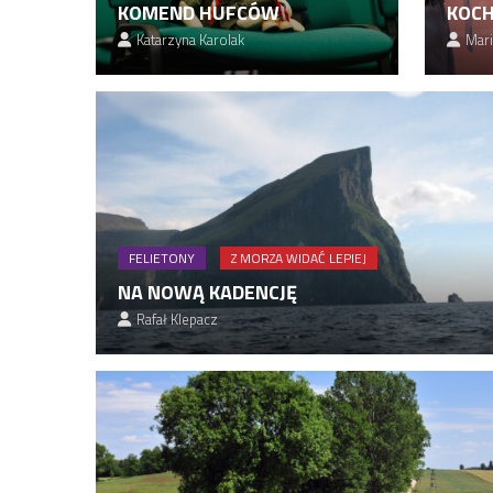
KOMEND HUFCÓW
KOCH
Katarzyna Karolak
Mari
FELIETONY
Z MORZA WIDAĆ LEPIEJ
NA NOWĄ KADENCJĘ
Rafał Klepacz