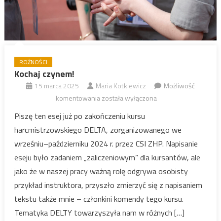
ROŻNOŚCI
Kochaj czynem!
15 marca 2025
Maria Kotkiewicz
Możliwość
Kochaj
komentowania
została wyłączona
czynem!
Piszę ten esej już po zakończeniu kursu
harcmistrzowskiego DELTA, zorganizowanego we
wrześniu–październiku 2024 r. przez CSI ZHP. Napisanie
eseju było zadaniem „zaliczeniowym” dla kursantów, ale
jako że w naszej pracy ważną rolę odgrywa osobisty
przykład instruktora, przyszło zmierzyć się z napisaniem
tekstu także mnie – członkini komendy tego kursu.
Tematyka DELTY towarzyszyła nam w różnych […]