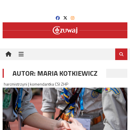
Skip
to
content
AUTOR:
MARIA KOTKIEWICZ
harcmistrzyni | komendantka CSI ZHP