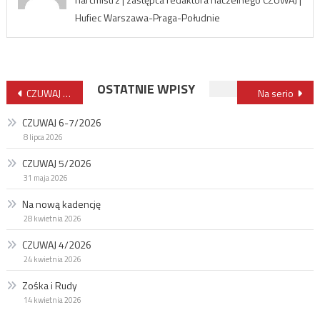
Hufiec Warszawa-Praga-Południe
Nawigacja
OSTATNIE WPISY
CZUWAJ 8/2025
Na serio
wpisu
CZUWAJ 6-7/2026
8 lipca 2026
CZUWAJ 5/2026
31 maja 2026
Na nową kadencję
28 kwietnia 2026
CZUWAJ 4/2026
24 kwietnia 2026
Zośka i Rudy
14 kwietnia 2026