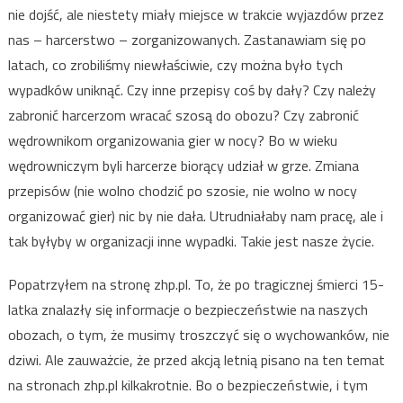
nie dojść, ale niestety miały miejsce w trakcie wyjazdów przez
nas – harcerstwo – zorganizowanych. Zastanawiam się po
latach, co zrobiliśmy niewłaściwie, czy można było tych
wypadków uniknąć. Czy inne przepisy coś by dały? Czy należy
zabronić harcerzom wracać szosą do obozu? Czy zabronić
wędrownikom organizowania gier w nocy? Bo w wieku
wędrowniczym byli harcerze biorący udział w grze. Zmiana
przepisów (nie wolno chodzić po szosie, nie wolno w nocy
organizować gier) nic by nie dała. Utrudniałaby nam pracę, ale i
tak byłyby w organizacji inne wypadki. Takie jest nasze życie.
Popatrzyłem na stronę zhp.pl. To, że po tragicznej śmierci 15-
latka znalazły się informacje o bezpieczeństwie na naszych
obozach, o tym, że musimy troszczyć się o wychowanków, nie
dziwi. Ale zauważcie, że przed akcją letnią pisano na ten temat
na stronach zhp.pl kilkakrotnie. Bo o bezpieczeństwie, i tym