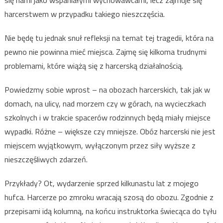
się nami jako wspaniałymi wychowawcami, lecz zajmuje się
harcerstwem w przypadku takiego nieszczęścia.
Nie będę tu jednak snuł refleksji na temat tej tragedii, która na
pewno nie powinna mieć miejsca. Zajmę się kilkoma trudnymi
problemami, które wiążą się z harcerską działalnością.
Powiedzmy sobie wprost – na obozach harcerskich, tak jak w
domach, na ulicy, nad morzem czy w górach, na wycieczkach
szkolnych i w trakcie spacerów rodzinnych będą miały miejsce
wypadki. Różne – większe czy mniejsze. Obóz harcerski nie jest
miejscem wyjątkowym, wyłączonym przez siły wyższe z
nieszczęśliwych zdarzeń.
Przykłady? Ot, wydarzenie sprzed kilkunastu lat z mojego
hufca. Harcerze po zmroku wracają szosą do obozu. Zgodnie z
przepisami idą kolumną, na końcu instruktorka świecąca do tyłu