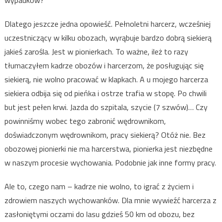
wypadków?
Dlatego jeszcze jedna opowieść. Pełnoletni harcerz, wcześniej
uczestniczący w kilku obozach, wyrąbuje bardzo dobrą siekierą
jakieś zarośla. Jest w pionierkach. To ważne, ileż to razy
tłumaczyłem kadrze obozów i harcerzom, że posługując się
siekierą, nie wolno pracować w klapkach. A u mojego harcerza
siekiera odbija się od pieńka i ostrze trafia w stopę. Po chwili
but jest pełen krwi. Jazda do szpitala, szycie (7 szwów)… Czy
powinniśmy wobec tego zabronić wędrownikom,
doświadczonym wędrownikom, pracy siekierą? Otóż nie. Bez
obozowej pionierki nie ma harcerstwa, pionierka jest niezbędne
w naszym procesie wychowania. Podobnie jak inne formy pracy.
Ale to, czego nam – kadrze nie wolno, to igrać z życiem i
zdrowiem naszych wychowanków. Dla mnie wywieźć harcerza z
zasłoniętymi oczami do lasu gdzieś 50 km od obozu, bez