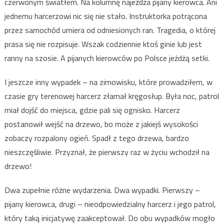
czerwonym światłem. Na kolumnę najeżdża pijany kierowca. Ani
jednemu harcerzowi nic się nie stało. Instruktorka potrącona
przez samochód umiera od odniesionych ran. Tragedia, o której
prasa się nie rozpisuje. Wszak codziennie ktoś ginie lub jest
ranny na szosie. A pijanych kierowców po Polsce jeżdżą setki.
I jeszcze inny wypadek – na zimowisku, które prowadziłem, w
czasie gry terenowej harcerz złamał kręgosłup. Była noc, patrol
miał dojść do miejsca, gdzie pali się ognisko. Harcerz
postanowił wejść na drzewo, bo może z jakiejś wysokości
zobaczy rozpalony ogień. Spadł z tego drzewa, bardzo
nieszczęśliwie. Przyznał, że pierwszy raz w życiu wchodził na
drzewo!
Dwa zupełnie różne wydarzenia. Dwa wypadki. Pierwszy –
pijany kierowca, drugi – nieodpowiedzialny harcerz i jego patrol,
który taką inicjatywę zaakceptował. Do obu wypadków mogło