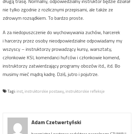
długą trasę. Normalny, odpowiedzialny instruktor będzie działał
nie tylko zgodnie z rozlicznymi przepisami, ale także ze
zdrowym rozsądkiem. To bardzo proste.
A za niedopuszczenie do wychowywania zuchów, harcerek
i harcerzy przez osoby nieodpowiedzialne odpowiadamy my
wszyscy – instruktorzy prowadzący kursy, warsztaty,
członkowie KSI, komendanci hufców i członkowie komend,
instruktorzy zatwierdzający programy obozów itd., itd. Bo
musimy mieć mądrą kadrę. Dziś, jutro i pojutrze.
Tagi:
inst
,
instruktorskie postawy
,
instruktorskie refleksje
Adam Czetwertyński
harcmistrz | zastępca redaktora naczelnego CZUWAJ |