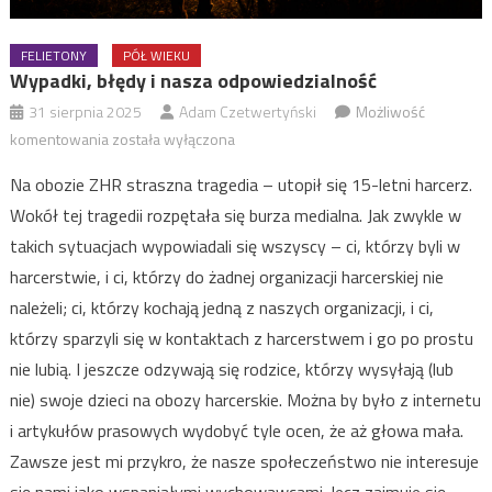
FELIETONY
PÓŁ WIEKU
Wypadki, błędy i nasza odpowiedzialność
31 sierpnia 2025
Adam Czetwertyński
Możliwość
Wypadki,
komentowania
została wyłączona
błędy
Na obozie ZHR straszna tragedia – utopił się 15-letni harcerz.
i
Wokół tej tragedii rozpętała się burza medialna. Jak zwykle w
nasza
takich sytuacjach wypowiadali się wszyscy – ci, którzy byli w
odpowiedzialność
harcerstwie, i ci, którzy do żadnej organizacji harcerskiej nie
należeli; ci, którzy kochają jedną z naszych organizacji, i ci,
którzy sparzyli się w kontaktach z harcerstwem i go po prostu
nie lubią. I jeszcze odzywają się rodzice, którzy wysyłają (lub
nie) swoje dzieci na obozy harcerskie. Można by było z internetu
i artykułów prasowych wydobyć tyle ocen, że aż głowa mała.
Zawsze jest mi przykro, że nasze społeczeństwo nie interesuje