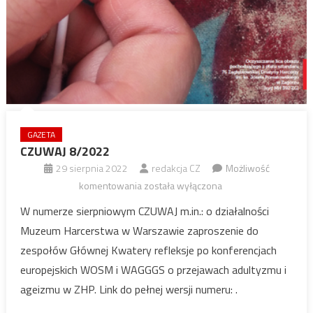
GAZETA
CZUWAJ 8/2022
29 sierpnia 2022
redakcja CZ
Możliwość
CZUWAJ
komentowania
została wyłączona
8/2022
W numerze sierpniowym CZUWAJ m.in.: o działalności
Muzeum Harcerstwa w Warszawie zaproszenie do
zespołów Głównej Kwatery refleksje po konferencjach
europejskich WOSM i WAGGGS o przejawach adultyzmu i
ageizmu w ZHP. Link do pełnej wersji numeru: .