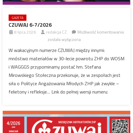
GAZETA
CZUWAJ 6-7/2026
CZUW
8 lipca 2026
redakcja CZ
Możliwość komentowania
6-
została wyłączona
7/20
W wakacyjnym numerze CZUWAJ między innymi:
mnóstwo materiałów w 30-lecie powrotu ZHP do WOSM
i WAGGGS przypominamy postać hm. Stefana
Mirowskiego Stołeczna przekonuje, że w zespołach jest
siła o Polityce Angażowania Młodych ZHP jak zwykle –
felietony i refleksje… Link do pełnej wersji numeru: