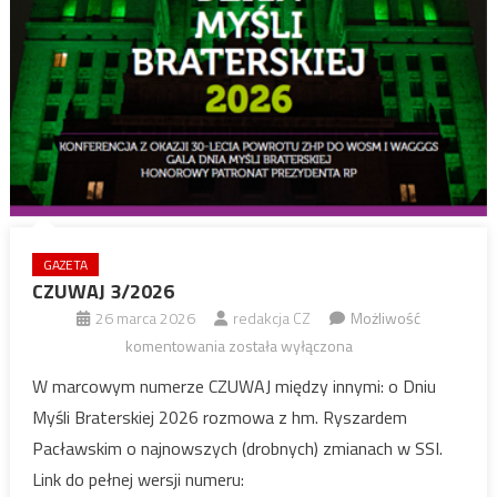
GAZETA
CZUWAJ 3/2026
26 marca 2026
redakcja CZ
Możliwość
CZUWAJ
komentowania
została wyłączona
3/2026
W marcowym numerze CZUWAJ między innymi: o Dniu
Myśli Braterskiej 2026 rozmowa z hm. Ryszardem
Pacławskim o najnowszych (drobnych) zmianach w SSI.
Link do pełnej wersji numeru: