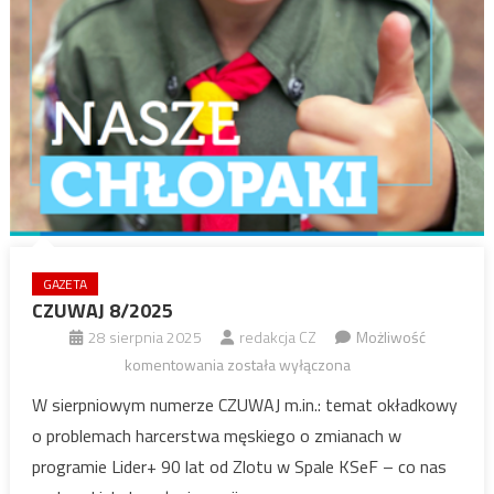
GAZETA
CZUWAJ 8/2025
28 sierpnia 2025
redakcja CZ
Możliwość
CZUWAJ
komentowania
została wyłączona
8/2025
W sierpniowym numerze CZUWAJ m.in.: temat okładkowy
o problemach harcerstwa męskiego o zmianach w
programie Lider+ 90 lat od Zlotu w Spale KSeF – co nas