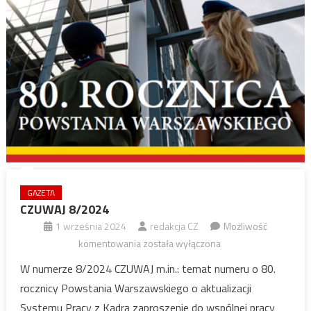
GAZETA
CZUWAJ 8/2024
1 września 2024
redakcja CZ
Możliwość
CZUWAJ
komentowania
została wyłączona
8/2024
W numerze 8/2024 CZUWAJ m.in.: temat numeru o 80.
rocznicy Powstania Warszawskiego o aktualizacji
Systemu Pracy z Kadrą zaproszenie do wspólnej pracy