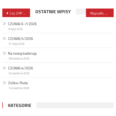
Nawigacja
OSTATNIE WPISY
Czy ZHP jest gotowy na tę cyfrową rewolucję?
Wypadki, błędy i nasza odpowiedzialność
wpisu
CZUWAJ 6-7/2026
8 lipca 2026
CZUWAJ 5/2026
31 maja 2026
Na nową kadencję
28 kwietnia 2026
CZUWAJ 4/2026
24 kwietnia 2026
Zośka i Rudy
14 kwietnia 2026
KATEGORIE