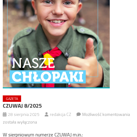
GAZETA
CZUWAJ 8/2025
CZU
28 sierpnia 2025
redakcja CZ
Możliwość komentowania
8/2
została wyłączona
W sierpniowym numerze CZUWAJ m.in.: