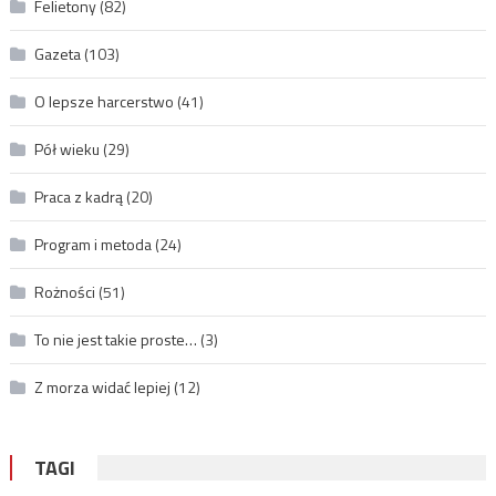
Felietony
(82)
Gazeta
(103)
O lepsze harcerstwo
(41)
Pół wieku
(29)
Praca z kadrą
(20)
Program i metoda
(24)
Rożności
(51)
To nie jest takie proste…
(3)
Z morza widać lepiej
(12)
TAGI