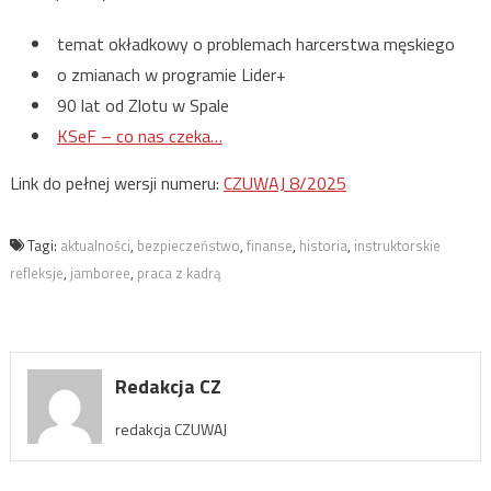
temat okładkowy o problemach harcerstwa męskiego
o zmianach w programie Lider+
90 lat od Zlotu w Spale
KSeF – co nas czeka…
Link do pełnej wersji numeru:
CZUWAJ 8/2025
Tagi:
aktualności
,
bezpieczeństwo
,
finanse
,
historia
,
instruktorskie
refleksje
,
jamboree
,
praca z kadrą
Redakcja CZ
redakcja CZUWAJ