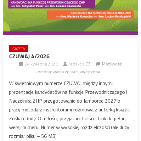
GAZETA
CZUWAJ 4/2026
24 kwietnia 2026
redakcja CZ
Możliwość
CZUWAJ
komentowania
została wyłączona
4/2026
W kwietniowym numerze CZUWAJ między innymi:
prezentacje kandydatów na funkcje Przewodniczącego i
Naczelnika ZHP przygotowanie do Jamboree 2027 o
pracy metodą z instruktorami rozmowa z autorką książki
Zośka i Rudy. O miłości, przyjaźni i Polsce. Link do pełnej
wersji numeru: Numer w wysokiej rozdzielczości (ale duży
rozmiar pliku – 56 MB).