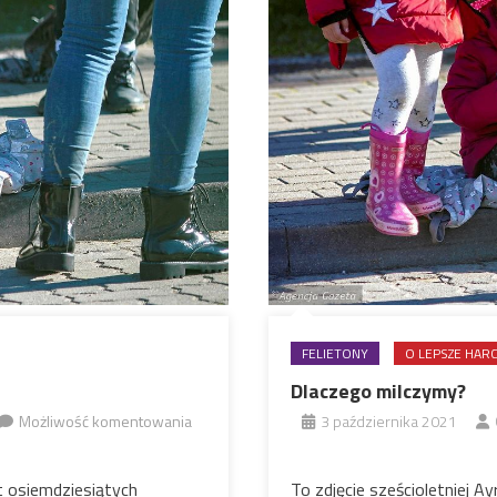
FELIETONY
O LEPSZE HA
Dlaczego milczymy?
Nasz
Możliwość komentowania
3 października 2021
głos
t osiemdziesiątych
To zdjęcie sześcioletniej A