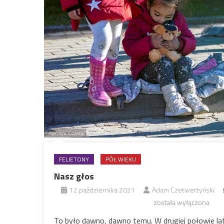
FELIETONY
PÓŁ WIEKU
Nasz głos
12 października 2021
Adam Czetwertyński
została wyłączona
To było dawno, dawno temu. W drugiej połowie la