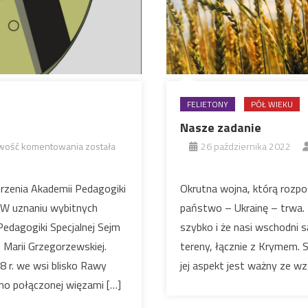
FELIETONY
PÓŁ WIEKU
Nasze zadanie
2022
iwość komentowania
została
26 października 2022
–
Rok
rzenia Akademii Pedagogiki
Okrutna wojna, którą rozpoc
Marii
. W uznaniu wybitnych
państwo – Ukrainę – trwa. 
Grzegorzewskiej
 Pedagogiki Specjalnej Sejm
szybko i że nasi wschodni 
 Marii Grzegorzewskiej.
tereny, łącznie z Krymem. S
8 r. we wsi blisko Rawy
jej aspekt jest ważny ze w
cno połączonej więzami […]