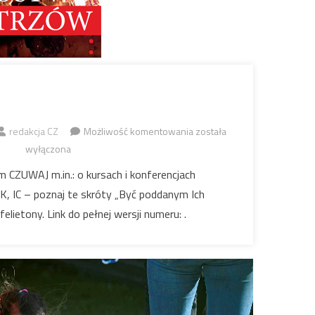
CZUWAJ
redakcja CZ
Możliwość komentowania
została
10/2022
wyłączona
CZUWAJ m.in.: o kursach i konferencjach
, IC – poznaj te skróty „Być poddanym Ich
elietony. Link do pełnej wersji numeru: .