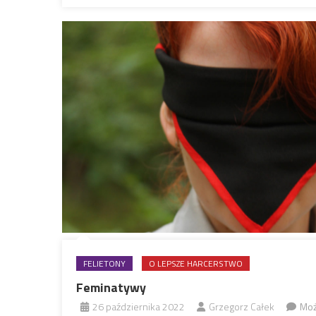
FELIETONY
O LEPSZE HARCERSTWO
Feminatywy
26 października 2022
Grzegorz Całek
Moż