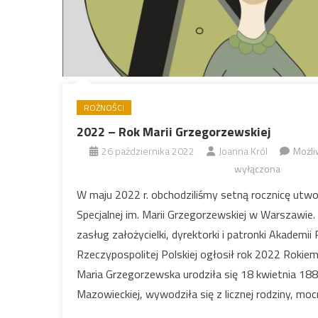
ROŻNOŚCI
2022 – Rok Marii Grzegorzewskiej
26 października 2022
Joanna Król
Możl
wyłączona
W maju 2022 r. obchodziliśmy setną rocznicę utwo
Specjalnej im. Marii Grzegorzewskiej w Warszawie
zasług założycielki, dyrektorki i patronki Akademii
Rzeczypospolitej Polskiej ogłosił rok 2022 Rokiem
Maria Grzegorzewska urodziła się 18 kwietnia 188
Mazowieckiej, wywodziła się z licznej rodziny, mo