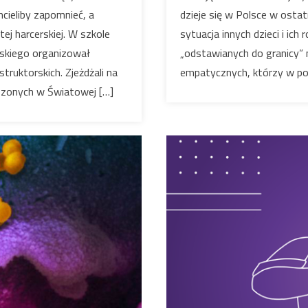
hcieliby zapomnieć, a
dzieje się w Polsce w ostat
tej harcerskiej. W szkole
sytuacja innych dzieci i ich
lskiego organizował
„odstawianych do granicy” m
uktorskich. Zjeżdżali na
empatycznych, którzy w po
zeszonych w Światowej […]