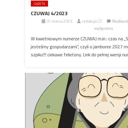
GAZETA
CZUWAJ 4/2023
31 marca 2023
redakcja CZ
Możliwo
wyłączona
W kwietniowym numerze CZUWAJ m.in.: czas na „
jesteśmy gospodarzami”, czyli o jamboree 2027 
szpiku!!! ciekawe felietony. Link do pełnej wersji n