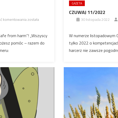
GAZETA
CZUWAJ 11/2022
CZUWAJ
ść komentowania
została
30 listopada 2022
4/2023
Safe from harm”! „Wszyscy
W numerze listopadowym CZ
możesz pomóc – razem do
tylko 2022 o kompetencjach
umeru:
harcerz nie zawsze pogodny?