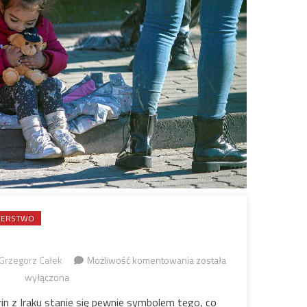
RCERSTWO
Dlaczego
Grzegorz Całek
Możliwość komentowania
została
milczymy?
wyłączona
yrin z Iraku stanie się pewnie symbolem tego, co