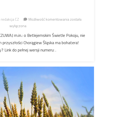
CZUWAJ
redakcja CZ
Możliwość komentowania
została
11/2022
wyłączona
UWAJ m.in.: o Betlejemskim Świetle Pokoju, nie
 przyszłości Chorągiew Śląska ma bohatera!
 Link do pełnej wersji numeru: .