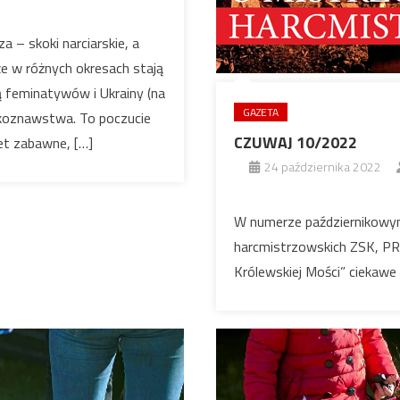
a – skoki narciarskie, a
że w różnych okresach stają
ą feminatywów i Ukrainy (na
GAZETA
zykoznawstwa. To poczucie
CZUWAJ 10/2022
et zabawne, […]
24 października 2022
W numerze październikowym 
harcmistrzowskich ZSK, PRK
Królewskiej Mości” ciekawe f