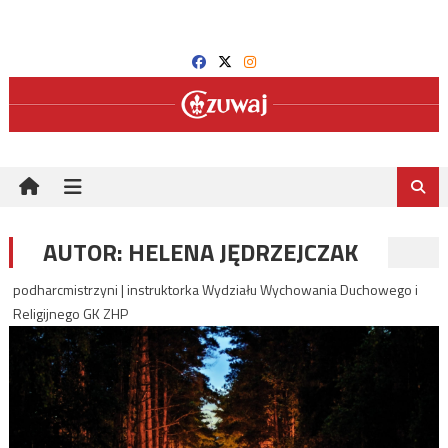
Skip
to
content
AUTOR:
HELENA JĘDRZEJCZAK
podharcmistrzyni | instruktorka Wydziału Wychowania Duchowego i
Religijnego GK ZHP