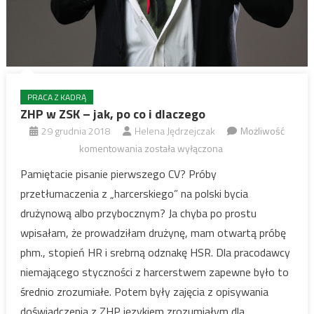
PRACA Z KADRĄ
ZHP w ZSK – jak, po co i dlaczego
29 grudnia 2018
Helena Jędrzejczak
Możliwość
ZHP
komentowania
została wyłączona
w
Pamiętacie pisanie pierwszego CV? Próby
ZSK
przetłumaczenia z „harcerskiego” na polski bycia
–
drużynową albo przybocznym? Ja chyba po prostu
jak,
wpisałam, że prowadziłam drużynę, mam otwartą próbę
po
phm., stopień HR i srebrną odznakę HSR. Dla pracodawcy
co
i
niemającego styczności z harcerstwem zapewne było to
dlaczego
średnio zrozumiałe. Potem były zajęcia z opisywania
doświadczenia z ZHP językiem zrozumiałym dla