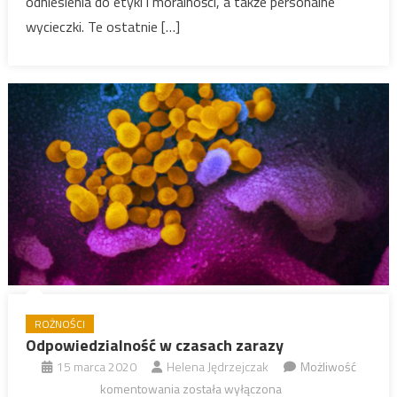
odniesienia do etyki i moralności, a także personalne
wycieczki. Te ostatnie […]
ROŻNOŚCI
Odpowiedzialność w czasach zarazy
15 marca 2020
Helena Jędrzejczak
Możliwość
Odpowiedzialność
komentowania
została wyłączona