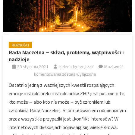
ROŻNOŚCI
Rada Naczelna – skład, problemy, wątpliwości i
nadzieje
23 stycznia 2021
Helena Jędrzejczak
Możliwość
Rada
komentowania
została wyłączona
Naczelna
Ostatnio jedną z ważniejszych kwestii rozpalających
–
emocje instruktorek i instruktorów ZHP jest pytanie o to,
skład,
kto może – albo kto nie może – być członkiem lub
problemy,
członkinią Rady Naczelnej. Sformułowaniem odmienianym
wątpliwości
przez wszystkie przypadki jest „konflikt interesów”. W
i
nadzieje
internetowych dyskusjach pojawiają się wielkie słowa,