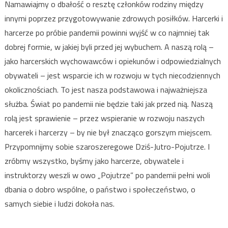
Namawiajmy o dbałość o resztę członków rodziny między
innymi poprzez przygotowywanie zdrowych posiłków. Harcerki i
harcerze po próbie pandemii powinni wyjść w co najmniej tak
dobrej formie, w jakiej byli przed jej wybuchem. A naszą rolą –
jako harcerskich wychowawców i opiekunów i odpowiedzialnych
obywateli – jest wsparcie ich w rozwoju w tych niecodziennych
okolicznościach. To jest nasza podstawowa i najważniejsza
służba. Świat po pandemii nie będzie taki jak przed nią. Naszą
rolą jest sprawienie – przez wspieranie w rozwoju naszych
harcerek i harcerzy – by nie był znacząco gorszym miejscem.
Przypomnijmy sobie szaroszeregowe Dziś-Jutro-Pojutrze. I
zróbmy wszystko, byśmy jako harcerze, obywatele i
instruktorzy weszli w owo „Pojutrze” po pandemii pełni woli
dbania o dobro wspólne, o państwo i społeczeństwo, o
samych siebie i ludzi dokoła nas.