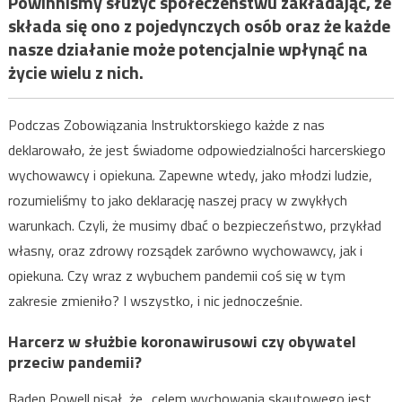
Powinniśmy służyć społeczeństwu zakładając, że
składa się ono z pojedynczych osób oraz że każde
nasze działanie może potencjalnie wpłynąć na
życie wielu z nich.
Podczas Zobowiązania Instruktorskiego każde z nas
deklarowało, że jest świadome odpowiedzialności harcerskiego
wychowawcy i opiekuna. Zapewne wtedy, jako młodzi ludzie,
rozumieliśmy to jako deklarację naszej pracy w zwykłych
warunkach. Czyli, że musimy dbać o bezpieczeństwo, przykład
własny, oraz zdrowy rozsądek zarówno wychowawcy, jak i
opiekuna. Czy wraz z wybuchem pandemii coś się w tym
zakresie zmieniło? I wszystko, i nic jednocześnie.
Harcerz w służbie koronawirusowi czy obywatel
przeciw pandemii?
Baden Powell pisał, że „celem wychowania skautowego jest