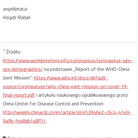
współpraca:
Ksiądz Robak
1
Źródło:
https://www.worldometers.info/coronavirus/coronavirus-age-
sex-demographics/
na podstawie „Report of the WHO-China
Joint Mission”:
https://www.who.int/docs/default-
source/coronaviruse/who-china-joint-mission-on-covid-19-
final-report.pdf
i artykułu naukowego opublikowanego przez
China Center for Disease Control and Prevention:
http://weekly.chinacdc.cn/en/article/id/e53946e2-c6c4-41e9-
9a9b-fea8db1a8f51
.