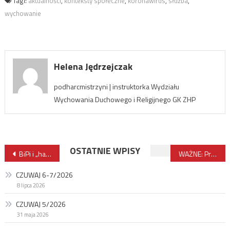
Tagi:
aktualności
,
konteksty społeczne
,
koronawirus
,
służba
,
wychowanie
Helena Jędrzejczak
podharcmistrzyni | instruktorka Wydziału
Wychowania Duchowego i Religijnego GK ZHP
Nawigacja
OSTATNIE WPISY
BiPi i „harcerstwo bez Boga”
WAŻNE: Praca z kadrą w czasach pandemii
wpisu
CZUWAJ 6-7/2026
8 lipca 2026
CZUWAJ 5/2026
31 maja 2026