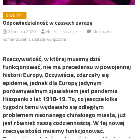
ROŻNOŚCI
Odpowiedzialność w czasach zarazy
15 marca 2020
Helena Jędrzejczak
Możliwość
Odpowiedzialność
komentowania
została wyłączona
w
czasach
Rzeczywistość, w której musimy dziś
zarazy
funkcjonować, nie ma precedensu w powojennej
historii Europy. Oczywiście, zdarzały się
epidemie, jednak dla Europy jedynym
porównywalnym zjawiskiem jest pandemia
Hiszpanki z lat 1918-19. To, co jeszcze kilka
tygodni temu wydawało się odległym
problemem nieznanego chińskiego miasta, już
jest również naszą codziennością. W tej nowej
rzeczywistości musimy funkcjonować.