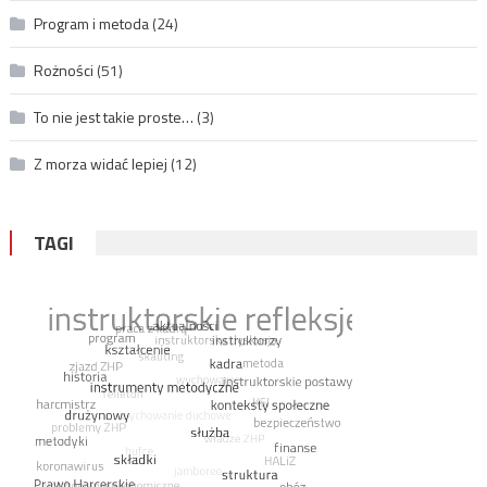
Program i metoda
(24)
Rożności
(51)
To nie jest takie proste…
(3)
Z morza widać lepiej
(12)
TAGI