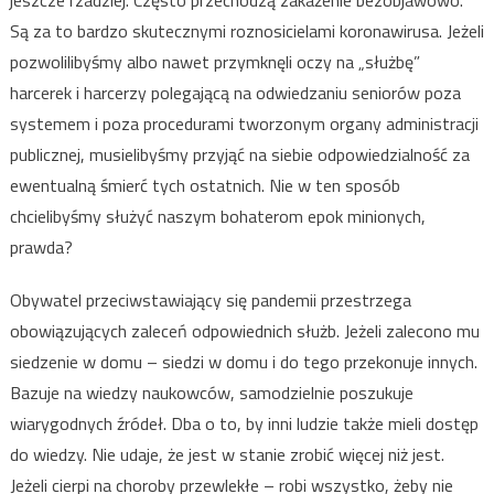
jeszcze rzadziej. Często przechodzą zakażenie bezobjawowo.
Są za to bardzo skutecznymi roznosicielami koronawirusa. Jeżeli
pozwolilibyśmy albo nawet przymknęli oczy na „służbę”
harcerek i harcerzy polegającą na odwiedzaniu seniorów poza
systemem i poza procedurami tworzonym organy administracji
publicznej, musielibyśmy przyjąć na siebie odpowiedzialność za
ewentualną śmierć tych ostatnich. Nie w ten sposób
chcielibyśmy służyć naszym bohaterom epok minionych,
prawda?
Obywatel przeciwstawiający się pandemii przestrzega
obowiązujących zaleceń odpowiednich służb. Jeżeli zalecono mu
siedzenie w domu – siedzi w domu i do tego przekonuje innych.
Bazuje na wiedzy naukowców, samodzielnie poszukuje
wiarygodnych źródeł. Dba o to, by inni ludzie także mieli dostęp
do wiedzy. Nie udaje, że jest w stanie zrobić więcej niż jest.
Jeżeli cierpi na choroby przewlekłe – robi wszystko, żeby nie