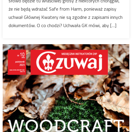
słowo będzie tu właściwe) głosy z niektórych chorągwi,
że nie będą wdrażać Safe from Harm, ponieważ zapisy
uchwał Głównej Kwatery nie są zgodne z zapisami innych
dokumentów. O co chodzi? Uchwała GK mówi, aby […]