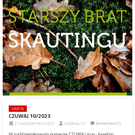
GAZETA
CZUWAJ 10/2023
21 października 2023
redakcja CZ
Komentarz(1)
W październikowym numerze CZUWAJ m.in.: świetny