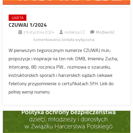
GAZETA
CZUWAJ 1/2024
29 stycznia 2024
redakcja CZ
Możliwość
CZUWAJ
komentowania
została wyłączona
1/2024
W pierwszym tegorocznym numerze CZUWAJ m.in.:
propozycje i inspiracje na ten rok: DMB, Imieniny Zucha,
Intercamp, 80. rocznica PW… rozmowa o szacunku,
instruktorskich sporach i harcerskich sądach ciekawe
felietony przypomnienie o certyfikatach SfH. Link do
pełnej wersji numeru: