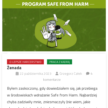
O LEPSZE HARCERSTWO
PRACA Z KADRĄ
Żenada
22 października 2023
Grzegorz Całek
4
komentarze
Byłem zaskoczony, gdy dowiedziałem się, jak przebiega
w środowiskach wdrażanie Safe from Harm. Najbardziej
chyba zadziwiły mnie, zniesmaczyły (nie wiem, jakie