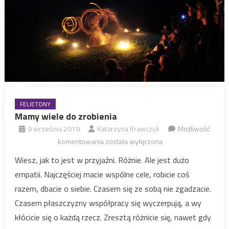
FELIETONY
Mamy wiele do zrobienia
9 września 2019
Katarzyna Krawczyk
Możliwość
Mamy
komentowania
została wyłączona
wiele
Wiesz, jak to jest w przyjaźni. Różnie. Ale jest dużo
do
empatii. Najczęściej macie wspólne cele, robicie coś
zrobienia
razem, dbacie o siebie. Czasem się ze sobą nie zgadzacie.
Czasem płaszczyzny współpracy się wyczerpują, a wy
kłócicie się o każdą rzecz. Zresztą różnicie się, nawet gdy