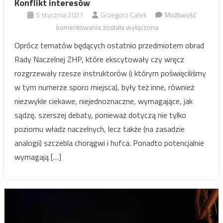
Konflikt interesów
5 stycznia 2021
Grzegorz Całek
Możliwość
Konflikt
komentowania
została wyłączona
interesów
Oprócz tematów będących ostatnio przedmiotem obrad
Rady Naczelnej ZHP, które ekscytowały czy wręcz
rozgrzewały rzesze instruktorów (i którym poświęciliśmy
w tym numerze sporo miejsca), były też inne, również
niezwykle ciekawe, niejednoznaczne, wymagające, jak
sądzę, szerszej debaty, ponieważ dotyczą nie tylko
poziomu władz naczelnych, lecz także (na zasadzie
analogii) szczebla chorągwi i hufca. Ponadto potencjalnie
wymagają […]