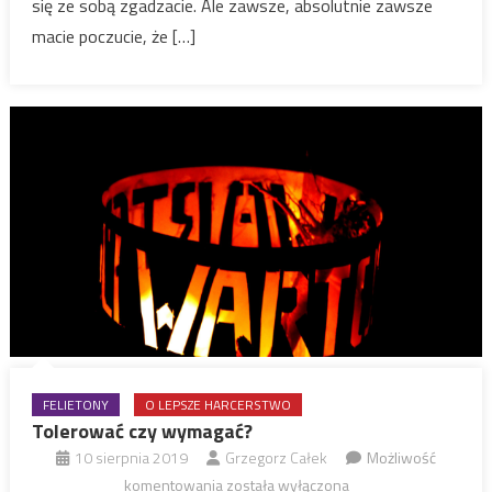
się ze sobą zgadzacie. Ale zawsze, absolutnie zawsze
macie poczucie, że […]
FELIETONY
O LEPSZE HARCERSTWO
Tolerować czy wymagać?
10 sierpnia 2019
Grzegorz Całek
Możliwość
Tolerować
komentowania
została wyłączona