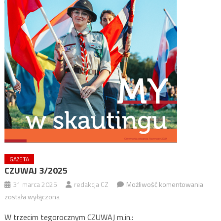
GAZETA
CZUWAJ 3/2025
CZUW
31 marca 2025
redakcja CZ
Możliwość komentowania
3/20
została wyłączona
W trzecim tegorocznym CZUWAJ m.in.: