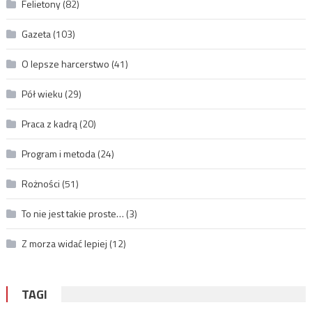
Felietony
(82)
Gazeta
(103)
O lepsze harcerstwo
(41)
Pół wieku
(29)
Praca z kadrą
(20)
Program i metoda
(24)
Rożności
(51)
To nie jest takie proste…
(3)
Z morza widać lepiej
(12)
TAGI