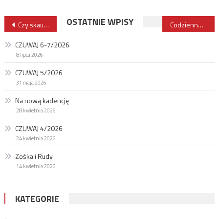
Nawigacja
OSTATNIE WPISY
Czy skauting jest jeszcze dla chłopców?
Codzienne wyzwania komend hufców
wpisu
CZUWAJ 6-7/2026
8 lipca 2026
CZUWAJ 5/2026
31 maja 2026
Na nową kadencję
28 kwietnia 2026
CZUWAJ 4/2026
24 kwietnia 2026
Zośka i Rudy
14 kwietnia 2026
KATEGORIE