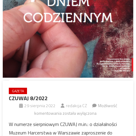
GAZETA
CZUWAJ 8/2022
29 sierpnia 2022
redakcja CZ
Możliwość
CZUWAJ
komentowania
została wyłączona
8/2022
W numerze sierpniowym CZUWAJ m.in.: o działalności
Muzeum Harcerstwa w Warszawie zaproszenie do