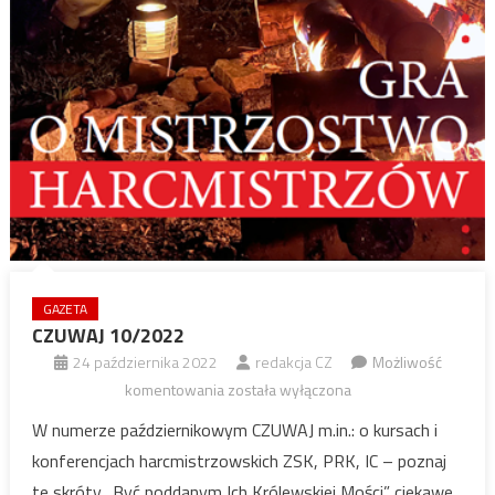
GAZETA
CZUWAJ 10/2022
24 października 2022
redakcja CZ
Możliwość
CZUWAJ
komentowania
została wyłączona
10/2022
W numerze październikowym CZUWAJ m.in.: o kursach i
konferencjach harcmistrzowskich ZSK, PRK, IC – poznaj
te skróty „Być poddanym Ich Królewskiej Mości” ciekawe