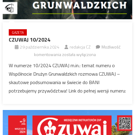
GAZETA
CZUWAJ 10/2024
29 października 2024
redakcja CZ
Możliwość
CZUWAJ
komentowania
została wyłączona
10/2024
W numerze 10/2024 CZUWAJ m.in.: temat numeru o
Wspólnocie Drużyn Grunwaldzkich rozmowa CZUWAJ –
skautowe podsumowania w świecie do BANI
potrzebujemy przywództwa! Link do pełnej wersji numeru: