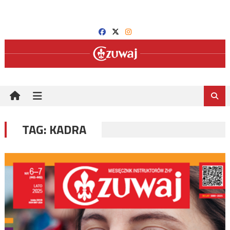
Skip
to
content
TAG:
KADRA