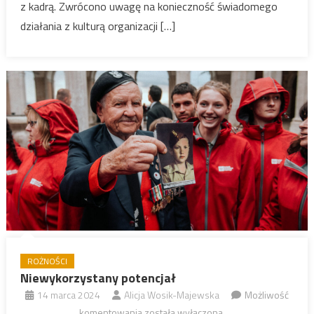
z kadrą. Zwrócono uwagę na konieczność świadomego
działania z kulturą organizacji […]
ROŻNOŚCI
Niewykorzystany potencjał
14 marca 2024
Alicja Wosik-Majewska
Możliwość
Niewykorzystany
komentowania
została wyłączona