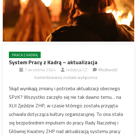
PRACA Z KADRĄ
System Pracy z Kadrą – aktualizacja
7 września 2024
redakcja CZ
Możliwość
System
komentowania
została wyłączona
Pracy
Skąd wynikają zmiany i potrzeba aktualizacji obecnego
z
SPzK? Wszystko zaczęło się nie tak dawno temu… na
Kadrą
XLII Zjeździe ZHP, w czasie którego została przyjęta
–
uchwała dotycząca kultury organizacyjnej. To ona stała
aktualizacja
się bezpośrednim impulsem do pracy Rady Naczelnej i
Głównej Kwatery ZHP nad aktualizacją systemu pracy