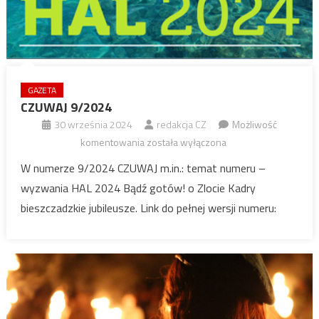
GAZETA
CZUWAJ 9/2024
30 września 2024
redakcja CZ
Możliwość
CZUWAJ
komentowania
została wyłączona
9/2024
W numerze 9/2024 CZUWAJ m.in.: temat numeru –
wyzwania HAL 2024 Bądź gotów! o Zlocie Kadry
bieszczadzkie jubileusze. Link do pełnej wersji numeru: