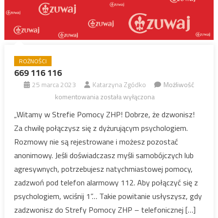
ROŻNOŚCI
669 116 116
25 marca 2023
Katarzyna Zgódko
Możliwość
669
komentowania
została wyłączona
116
„Witamy w Strefie Pomocy ZHP! Dobrze, że dzwonisz!
116
Za chwilę połączysz się z dyżurującym psychologiem.
Rozmowy nie są rejestrowane i możesz pozostać
anonimowy. Jeśli doświadczasz myśli samobójczych lub
agresywnych, potrzebujesz natychmiastowej pomocy,
zadzwoń pod telefon alarmowy 112. Aby połączyć się z
psychologiem, wciśnij 1”… Takie powitanie usłyszysz, gdy
zadzwonisz do Strefy Pomocy ZHP – telefonicznej […]