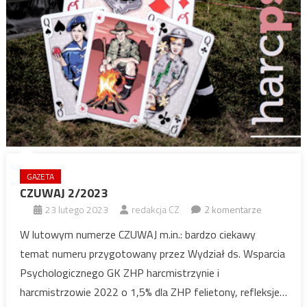
GAZETA
CZUWAJ 2/2023
23 lutego 2023
redakcja CZ
2 komentarze
W lutowym numerze CZUWAJ m.in.: bardzo ciekawy
temat numeru przygotowany przez Wydział ds. Wsparcia
Psychologicznego GK ZHP harcmistrzynie i
harcmistrzowie 2022 o 1,5% dla ZHP felietony, refleksje…