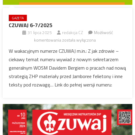
GAZETA
CZUWAJ 6-7/2025
31 lipca 2025
redakcja CZ
Możliwość
CZUWAJ
komentowania
została wyłączona
6-
W wakacyjnym numerze CZUWAJ m.in.: Z jak zdrowie –
7/2025
ciekawy temat numeru wywiad z nowym sekretarzem
generalnym WOSM Davidem Bergiem o pracach nad nową
strategią ZHP materiały przed Jamboree felietony i inne
teksty pod rozwagę… Link do pełnej wersji numeru: