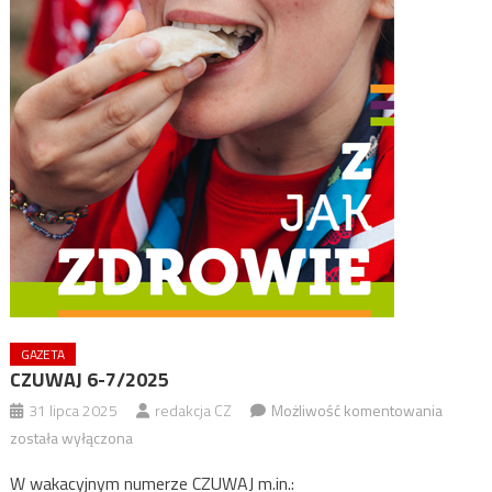
GAZETA
CZUWAJ 6-7/2025
CZUWA
31 lipca 2025
redakcja CZ
Możliwość komentowania
6-
została wyłączona
7/2025
W wakacyjnym numerze CZUWAJ m.in.: