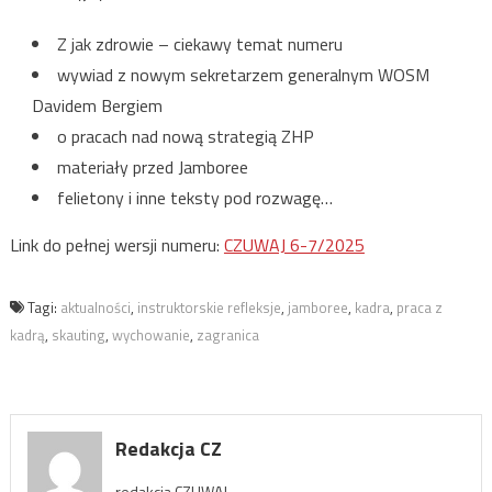
Z jak zdrowie – ciekawy temat numeru
wywiad z nowym sekretarzem generalnym WOSM
Davidem Bergiem
o pracach nad nową strategią ZHP
materiały przed Jamboree
felietony i inne teksty pod rozwagę…
Link do pełnej wersji numeru:
CZUWAJ 6-7/2025
Tagi:
aktualności
,
instruktorskie refleksje
,
jamboree
,
kadra
,
praca z
kadrą
,
skauting
,
wychowanie
,
zagranica
Redakcja CZ
redakcja CZUWAJ