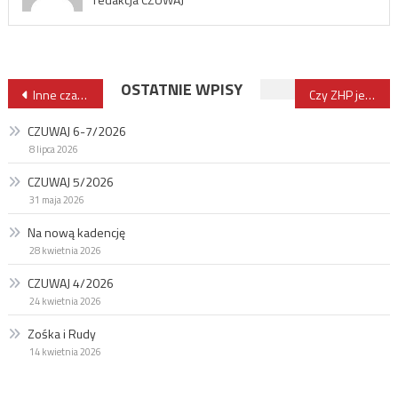
Nawigacja
OSTATNIE WPISY
Inne czasy, nie wiem, czy lepsze
Czy ZHP jest gotowy na tę cyfrową rewolucję?
wpisu
CZUWAJ 6-7/2026
8 lipca 2026
CZUWAJ 5/2026
31 maja 2026
Na nową kadencję
28 kwietnia 2026
CZUWAJ 4/2026
24 kwietnia 2026
Zośka i Rudy
14 kwietnia 2026