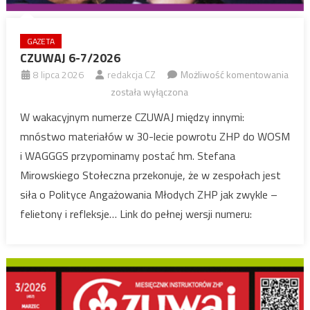
GAZETA
CZUWAJ 6-7/2026
CZUW
8 lipca 2026
redakcja CZ
Możliwość komentowania
6-
została wyłączona
7/20
W wakacyjnym numerze CZUWAJ między innymi:
mnóstwo materiałów w 30-lecie powrotu ZHP do WOSM
i WAGGGS przypominamy postać hm. Stefana
Mirowskiego Stołeczna przekonuje, że w zespołach jest
siła o Polityce Angażowania Młodych ZHP jak zwykle –
felietony i refleksje… Link do pełnej wersji numeru: