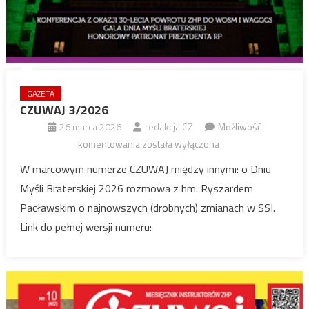
GAZETA
CZUWAJ 3/2026
26 marca 2026
redakcja CZ
Możliwość
CZUWAJ
komentowania
została wyłączona
3/2026
W marcowym numerze CZUWAJ między innymi: o Dniu
Myśli Braterskiej 2026 rozmowa z hm. Ryszardem
Pacławskim o najnowszych (drobnych) zmianach w SSI.
Link do pełnej wersji numeru: