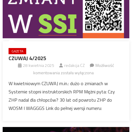
GAZETA
CZUWAJ 4/2025
28 kwietnia 2025
redakcja CZ
Możliwość
CZUWAJ
komentowania
została wyłączona
4/2025
W kwietniowym CZUWAJ m.in.: dużo o zmianach w
Systemie stopni instruktorskich RPM Mężni pyta: Czy
ZHP nadal dla chłopców? 30 lat od powrotu ZHP do
WOSM I WAGGGS Link do pełnej wersji numeru: