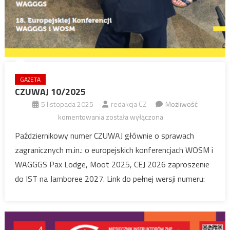
GAZETA
CZUWAJ 10/2025
5 listopada 2025
redakcja CZ
Możliwość
CZUWAJ
komentowania
została wyłączona
10/2025
Październikowy numer CZUWAJ głównie o sprawach
zagranicznych m.in.: o europejskich konferencjach WOSM i
WAGGGS Pax Lodge, Moot 2025, CEJ 2026 zaproszenie
do IST na Jamboree 2027. Link do pełnej wersji numeru: