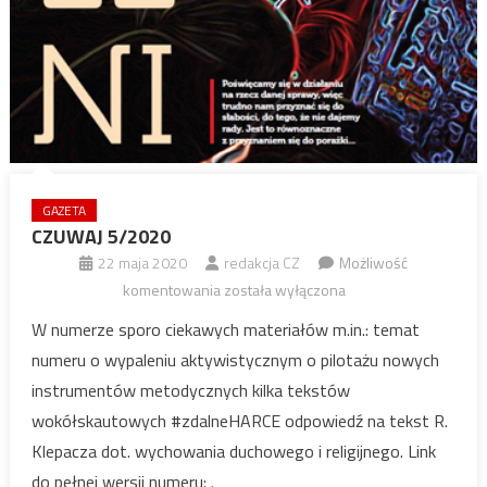
GAZETA
CZUWAJ 5/2020
22 maja 2020
redakcja CZ
Możliwość
CZUWAJ
komentowania
została wyłączona
5/2020
W numerze sporo ciekawych materiałów m.in.: temat
numeru o wypaleniu aktywistycznym o pilotażu nowych
instrumentów metodycznych kilka tekstów
wokółskautowych #zdalneHARCE odpowiedź na tekst R.
Klepacza dot. wychowania duchowego i religijnego. Link
do pełnej wersji numeru: .