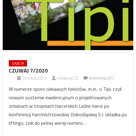
GAZETA
CZUWAJ 7/2020
30 lipca 2020
redakcja CZ
Komentarz(1)
W numerze sporo ciekawych tekstów, m.in.: o Tipi, czyli
nowym systemie ewidencyjnym o projektowanych
zmianach w stopniach harcerskich Leśne harce po
konferencji harcmistrzowskiej Dolnośląskiej S.I. składka po
liftingu. Link do pełnej wersji numeru: .