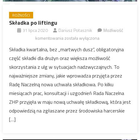
ROŻNOŚCI
Składka po liftingu
31 lipca 2020
Dariusz Potasznik
Możliwość
Składka
komentowania
została wyłączona
po
Składka kwartalna, bez „martwych dusz”, obligatoryjna
liftingu
część składki dla drużyn oraz większa możliwość
skorzystania z ulg w sytuacjach nadzwyczajnych. To
najważniejsze zmiany, jakie wprowadza przyjęta przez
Radę Naczelną nowa uchwała składkowa. Po kilku
miesiącach prac, konsultacji i uzgodnień Rada Naczelna
ZHP przyjęła w maju nową uchwałę składkową, która jest
odpowiedzią na zgłaszane przez środowiska harcerskie
[…]