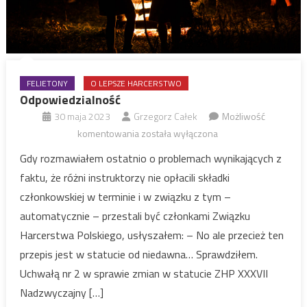
FELIETONY
O LEPSZE HARCERSTWO
Odpowiedzialność
30 maja 2023
Grzegorz Całek
Możliwość
Odpowiedzialność
komentowania
została wyłączona
Gdy rozmawiałem ostatnio o problemach wynikających z
faktu, że różni instruktorzy nie opłacili składki
członkowskiej w terminie i w związku z tym –
automatycznie – przestali być członkami Związku
Harcerstwa Polskiego, usłyszałem: – No ale przecież ten
przepis jest w statucie od niedawna… Sprawdziłem.
Uchwałą nr 2 w sprawie zmian w statucie ZHP XXXVII
Nadzwyczajny […]