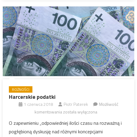
ROŻNOŚCI
Harcerskie podatki
1 czerwca 2018
Piotr Paterek
Możliwość
Harcerskie
komentowania
została wyłączona
podatki
O zapewnieniu „odpowiedniej ilości czasu na rozważną i
pogłębioną dyskusję nad różnymi koncepcjami