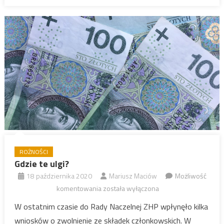
ROŻNOŚCI
Gdzie te ulgi?
18 października 2020
Mariusz Maciów
Możliwość
Gdzie
komentowania
została wyłączona
te
W ostatnim czasie do Rady Naczelnej ZHP wpłynęło kilka
ulgi?
wniosków o zwolnienie ze składek członkowskich. W