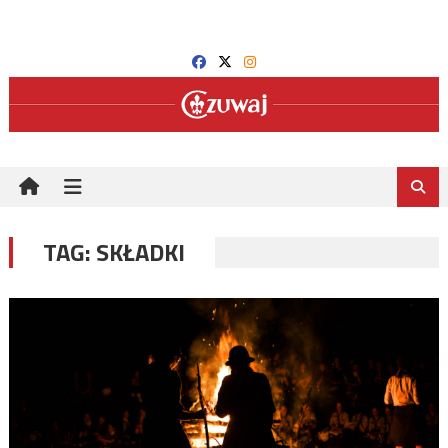
Skip
to
content
TAG:
SKŁADKI