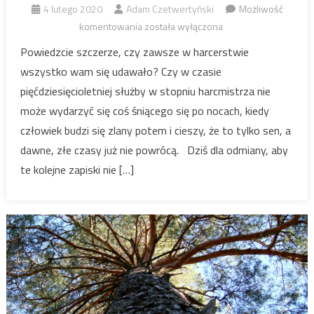
4 lutego 2020
Adam Czetwertyński
Możliwość
Mój
komentowania
została wyłączona
najgorszy
Powiedzcie szczerze, czy zawsze w harcerstwie
obóz
wszystko wam się udawało? Czy w czasie
pięćdziesięcioletniej służby w stopniu harcmistrza nie
może wydarzyć się coś śniącego się po nocach, kiedy
człowiek budzi się zlany potem i cieszy, że to tylko sen, a
dawne, złe czasy już nie powrócą. Dziś dla odmiany, aby
te kolejne zapiski nie […]