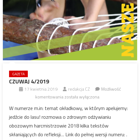
GAZETA
CZUWAJ 4/2019
17 kwietnia 2019
redakcja CZ
Możliwość
CZUWAJ
komentowania
została wyłączona
4/2019
W numerze m.in: temat okładkowy, w którym apelujemy:
jedźcie do lasu! rozmowa o zdrowym odżywianiu
obozowym harcmistrzowie 2018 kilka tekstów
skłaniających do refleksji… Link do pełnej wersji numeru: .