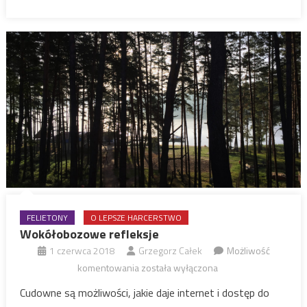
FELIETONY
O LEPSZE HARCERSTWO
Wokółobozowe refleksje
1 czerwca 2018
Grzegorz Całek
Możliwość
Wokółobozowe
komentowania
została wyłączona
refleksje
Cudowne są możliwości, jakie daje internet i dostęp do