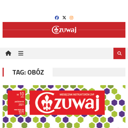
Skip
to
content
TAG:
OBÓZ