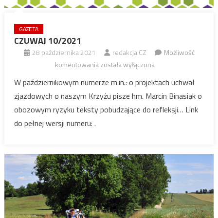
GAZETA
CZUWAJ 10/2021
28 października 2021
redakcja CZ
Możliwość
CZUWAJ
komentowania
została wyłączona
10/2021
W październikowym numerze m.in.: o projektach uchwał
zjazdowych o naszym Krzyżu pisze hm. Marcin Binasiak o
obozowym ryzyku teksty pobudzające do refleksji… Link
do pełnej wersji numeru: .