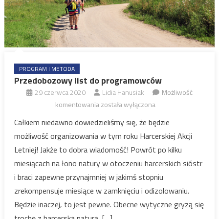
PROGRAM I METODA
Przedobozowy list do programowców
29 czerwca 2020
Lidia Hanusiak
Możliwość
Przedobozowy
komentowania
została wyłączona
list
Całkiem niedawno dowiedzieliśmy się, że będzie
do
możliwość organizowania w tym roku Harcerskiej Akcji
programowców
Letniej! Jakże to dobra wiadomość! Powrót po kilku
miesiącach na łono natury w otoczeniu harcerskich sióstr
i braci zapewne przynajmniej w jakimś stopniu
zrekompensuje miesiące w zamknięciu i odizolowaniu.
Będzie inaczej, to jest pewne. Obecne wytyczne gryzą się
trochę z harcerską naturą, […]