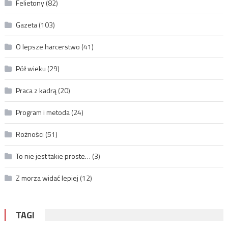
Felietony
(82)
Gazeta
(103)
O lepsze harcerstwo
(41)
Pół wieku
(29)
Praca z kadrą
(20)
Program i metoda
(24)
Rożności
(51)
To nie jest takie proste…
(3)
Z morza widać lepiej
(12)
TAGI