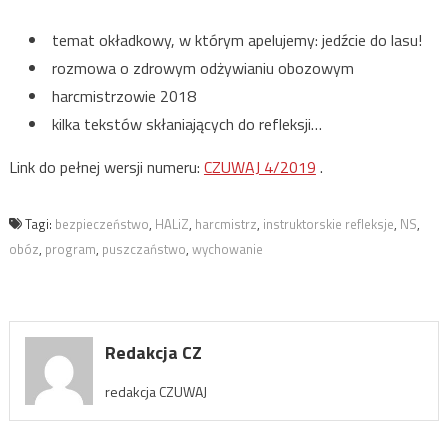
temat okładkowy, w którym apelujemy: jedźcie do lasu!
rozmowa o zdrowym odżywianiu obozowym
harcmistrzowie 2018
kilka tekstów skłaniających do refleksji…
Link do pełnej wersji numeru:
CZUWAJ 4/2019
.
Tagi:
bezpieczeństwo
,
HALiZ
,
harcmistrz
,
instruktorskie refleksje
,
NS
,
obóz
,
program
,
puszczaństwo
,
wychowanie
Redakcja CZ
redakcja CZUWAJ