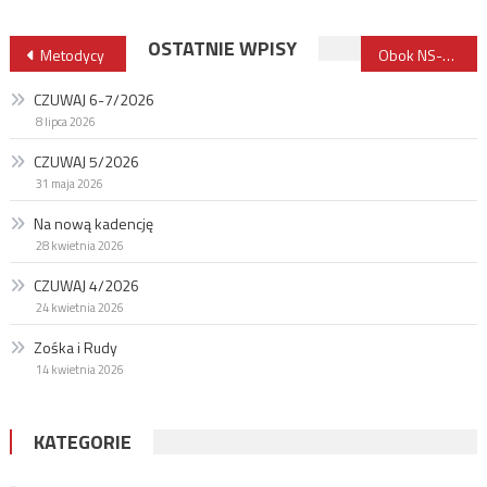
Nawigacja
OSTATNIE WPISY
Metodycy
Obok NS-u
wpisu
CZUWAJ 6-7/2026
8 lipca 2026
CZUWAJ 5/2026
31 maja 2026
Na nową kadencję
28 kwietnia 2026
CZUWAJ 4/2026
24 kwietnia 2026
Zośka i Rudy
14 kwietnia 2026
KATEGORIE