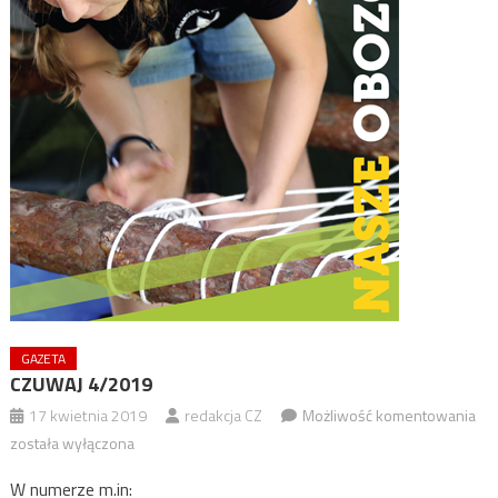
GAZETA
CZUWAJ 4/2019
CZ
17 kwietnia 2019
redakcja CZ
Możliwość komentowania
4/
została wyłączona
W numerze m.in: