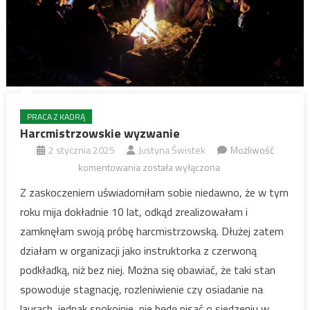
PRACA Z KADRĄ
Harcmistrzowskie wyzwanie
2 stycznia 2025
Justyna Świstek
Możliwość
Harcmistrzowskie
komentowania
została wyłączona
wyzwanie
Z zaskoczeniem uświadomiłam sobie niedawno, że w tym
roku mija dokładnie 10 lat, odkąd zrealizowałam i
zamknęłam swoją próbę harcmistrzowską. Dłużej zatem
działam w organizacji jako instruktorka z czerwoną
podkładką, niż bez niej. Można się obawiać, że taki stan
spowoduje stagnację, rozleniwienie czy osiadanie na
laurach, jednak spokojnie, nie będę pisać o siedzeniu w