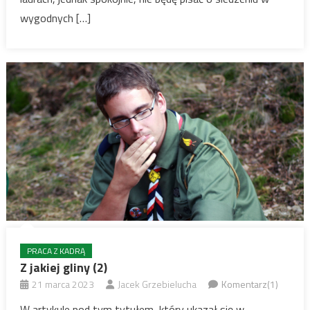
wygodnych […]
PRACA Z KADRĄ
Z jakiej gliny (2)
21 marca 2023
Jacek Grzebielucha
Komentarz(1)
W artykule pod tym tytułem, który ukazał się w