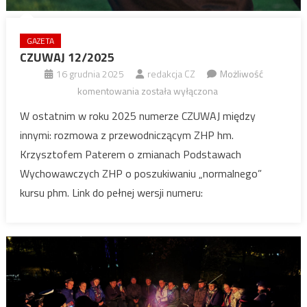
GAZETA
CZUWAJ 12/2025
16 grudnia 2025
redakcja CZ
Możliwość
CZUWAJ
komentowania
została wyłączona
12/2025
W ostatnim w roku 2025 numerze CZUWAJ między
innymi: rozmowa z przewodniczącym ZHP hm.
Krzysztofem Paterem o zmianach Podstawach
Wychowawczych ZHP o poszukiwaniu „normalnego”
kursu phm. Link do pełnej wersji numeru: