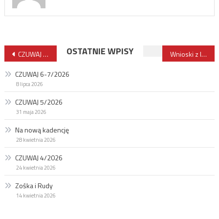
Nawigacja
OSTATNIE WPISY
CZUWAJ 6/2020
Wnioski z lektury
wpisu
CZUWAJ 6-7/2026
8 lipca 2026
CZUWAJ 5/2026
31 maja 2026
Na nową kadencję
28 kwietnia 2026
CZUWAJ 4/2026
24 kwietnia 2026
Zośka i Rudy
14 kwietnia 2026