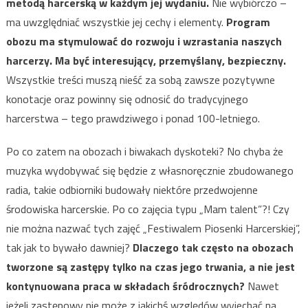
metodą harcerską w każdym jej wydaniu.
Nie wybiórczo –
ma uwzględniać wszystkie jej cechy i elementy.
Program
obozu ma stymulować do rozwoju i wzrastania naszych
harcerzy. Ma być interesujący, przemyślany, bezpieczny.
Wszystkie treści muszą nieść za sobą zawsze pozytywne
konotacje oraz powinny się odnosić do tradycyjnego
harcerstwa – tego prawdziwego i ponad 100-letniego.
Po co zatem na obozach i biwakach dyskoteki? No chyba że
muzyka wydobywać się będzie z własnoręcznie zbudowanego
radia, takie odbiorniki budowały niektóre przedwojenne
środowiska harcerskie. Po co zajęcia typu „Mam talent”?! Czy
nie można nazwać tych zajęć „Festiwalem Piosenki Harcerskiej”,
tak jak to bywało dawniej?
Dlaczego tak często na obozach
tworzone są zastępy tylko na czas jego trwania, a nie jest
kontynuowana praca w składach śródrocznych?
Nawet
jeżeli zastępowy nie może z jakichś względów wyjechać na