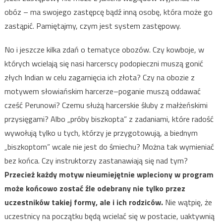
obóz – ma swojego zastępcę bądź inną osobę, która może go
zastąpić. Pamiętajmy, czym jest system zastępowy.
No i jeszcze kilka zdań o tematyce obozów. Czy kowboje, w
których wcielają się nasi harcerscy podopieczni muszą gonić
złych Indian w celu zagarnięcia ich złota? Czy na obozie z
motywem słowiańskim harcerze–poganie muszą oddawać
cześć Perunowi? Czemu służą harcerskie śluby z małżeńskimi
przysięgami? Albo „próby biszkopta” z zadaniami, które radość
wywołują tylko u tych, którzy je przygotowują, a biednym
„biszkoptom” wcale nie jest do śmiechu? Można tak wymieniać
bez końca. Czy instruktorzy zastanawiają się nad tym?
Przecież każdy motyw nieumiejętnie wpleciony w program
może końcowo zostać źle odebrany nie tylko przez
uczestników takiej formy, ale i ich rodziców.
Nie wątpię, że
uczestnicy na początku będą wcielać się w postacie, uaktywnią