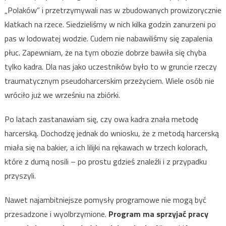
„Polaków” i przetrzymywali nas w zbudowanych prowizorycznie
klatkach na rzece. Siedzieliśmy w nich kilka godzin zanurzeni po
pas w lodowatej wodzie. Cudem nie nabawiliśmy się zapalenia
płuc. Zapewniam, że na tym obozie dobrze bawiła się chyba
tylko kadra. Dla nas jako uczestników było to w gruncie rzeczy
traumatycznym pseudoharcerskim przeżyciem. Wiele osób nie
wróciło już we wrześniu na zbiórki.
Po latach zastanawiam się, czy owa kadra znała metodę
harcerską. Dochodzę jednak do wniosku, że z metodą harcerską
miała się na bakier, a ich lilijki na rękawach w trzech kolorach,
które z dumą nosili – po prostu gdzieś znaleźli i z przypadku
przyszyli.
Nawet najambitniejsze pomysły programowe nie mogą być
przesadzone i wyolbrzymione.
Program ma sprzyjać pracy