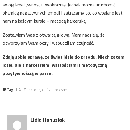
swoją kreatywność i wyobraźnię. Jednak można uruchomić
piramidę negatywnych emocji i zatracamy to, co wpajane jest
nam na każdym kursie – metodę harcerską.
Zostawiam Was z otwartą głową. Mam nadzieję, że
otworzyłam Wam oczy i wzbudziłam czujność.
Zdaję sobie sprawę, że świat idzie do przodu. Niech zatem
idzie, ale z harcerskimi wartościami i metodyczną
pozytywnością w parze.
Tagi:
HALiZ
,
metoda
,
obóz
,
program
Lidia Hanusiak