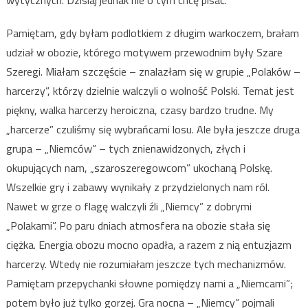
wytycznych. Dzisiaj jednak nie o tym chcę pisać.
Pamiętam, gdy byłam podlotkiem z długim warkoczem, brałam
udział w obozie, którego motywem przewodnim były Szare
Szeregi. Miałam szczęście – znalazłam się w grupie „Polaków –
harcerzy”, którzy dzielnie walczyli o wolność Polski. Temat jest
piękny, walka harcerzy heroiczna, czasy bardzo trudne. My
„harcerze” czuliśmy się wybrańcami losu. Ale była jeszcze druga
grupa – „Niemców” – tych znienawidzonych, złych i
okupujących nam, „szaroszeregowcom” ukochaną Polskę.
Wszelkie gry i zabawy wynikały z przydzielonych nam ról.
Nawet w grze o flagę walczyli źli „Niemcy” z dobrymi
„Polakami”. Po paru dniach atmosfera na obozie stała się
ciężka. Energia obozu mocno opadła, a razem z nią entuzjazm
harcerzy. Wtedy nie rozumiałam jeszcze tych mechanizmów.
Pamiętam przepychanki słowne pomiędzy nami a „Niemcami”;
potem było już tylko gorzej. Gra nocna – „Niemcy” pojmali