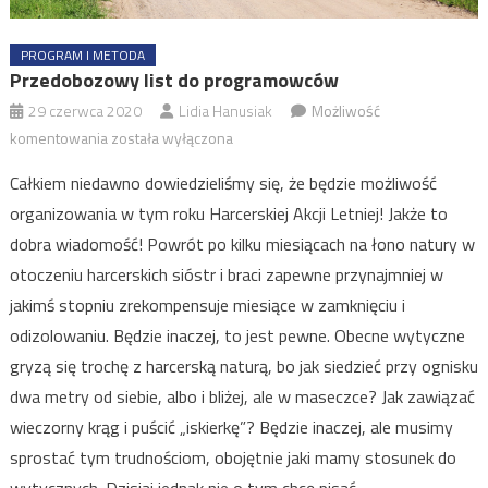
PROGRAM I METODA
Przedobozowy list do programowców
29 czerwca 2020
Lidia Hanusiak
Możliwość
Przedobozowy
komentowania
została wyłączona
list
Całkiem niedawno dowiedzieliśmy się, że będzie możliwość
do
organizowania w tym roku Harcerskiej Akcji Letniej! Jakże to
programowców
dobra wiadomość! Powrót po kilku miesiącach na łono natury w
otoczeniu harcerskich sióstr i braci zapewne przynajmniej w
jakimś stopniu zrekompensuje miesiące w zamknięciu i
odizolowaniu. Będzie inaczej, to jest pewne. Obecne wytyczne
gryzą się trochę z harcerską naturą, bo jak siedzieć przy ognisku
dwa metry od siebie, albo i bliżej, ale w maseczce? Jak zawiązać
wieczorny krąg i puścić „iskierkę”? Będzie inaczej, ale musimy
sprostać tym trudnościom, obojętnie jaki mamy stosunek do