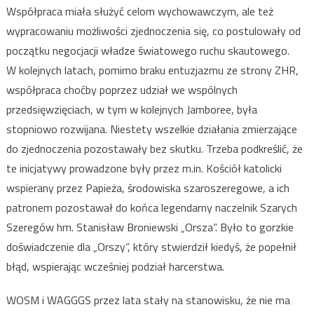
Współpraca miała służyć celom wychowawczym, ale też
wypracowaniu możliwości zjednoczenia się, co postulowały od
początku negocjacji władze światowego ruchu skautowego.
W kolejnych latach, pomimo braku entuzjazmu ze strony ZHR,
współpraca choćby poprzez udział we wspólnych
przedsięwzięciach, w tym w kolejnych Jamboree, była
stopniowo rozwijana. Niestety wszelkie działania zmierzające
do zjednoczenia pozostawały bez skutku. Trzeba podkreślić, że
te inicjatywy prowadzone były przez m.in. Kościół katolicki
wspierany przez Papieża, środowiska szaroszeregowe, a ich
patronem pozostawał do końca legendarny naczelnik Szarych
Szeregów hm. Stanisław Broniewski „Orsza”. Było to gorzkie
doświadczenie dla „Orszy”, który stwierdził kiedyś, że popełnił
błąd, wspierając wcześniej podział harcerstwa.
WOSM i WAGGGS przez lata stały na stanowisku, że nie ma