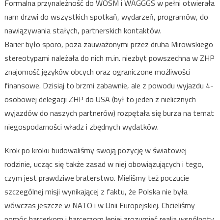
Formalna przynależność do WOSM i WAGGGS w pełni otwierała
nam drzwi do wszystkich spotkań, wydarzeń, programów, do
nawiązywania stałych, partnerskich kontaktów.
Barier było sporo, poza zauważonymi przez druha Mirowskiego
stereotypami należała do nich m.in. niezbyt powszechna w ZHP
znajomość języków obcych oraz ograniczone możliwości
finansowe. Dzisiaj to brzmi zabawnie, ale z powodu wyjazdu 4-
osobowej delegacji ZHP do USA (był to jeden z nielicznych
wyjazdów do naszych partnerów) rozpętała się burza na temat
niegospodarności władz i zbędnych wydatków.
Krok po kroku budowaliśmy swoją pozycję w światowej
rodzinie, ucząc się także zasad w niej obowiązujących i tego,
czym jest prawdziwe braterstwo. Mieliśmy też poczucie
szczególnej misji wynikającej z faktu, że Polska nie była
wówczas jeszcze w NATO i w Unii Europejskiej. Chcieliśmy
pomóc harcerkom i harcerzom lepiej zrozumieć realia wspólnoty