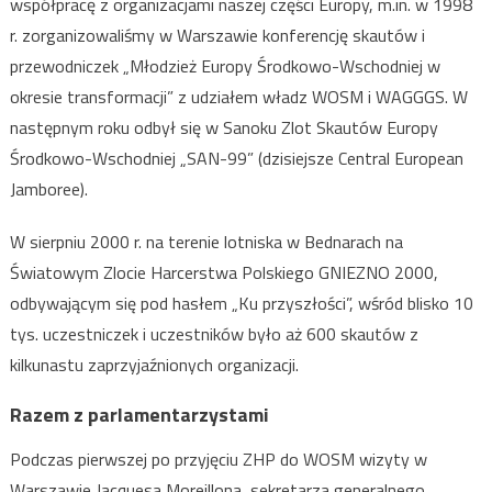
współpracę z organizacjami naszej części Europy, m.in. w 1998
r. zorganizowaliśmy w Warszawie konferencję skautów i
przewodniczek „Młodzież Europy Środkowo-Wschodniej w
okresie transformacji” z udziałem władz WOSM i WAGGGS. W
następnym roku odbył się w Sanoku Zlot Skautów Europy
Środkowo-Wschodniej „SAN-99” (dzisiejsze Central European
Jamboree).
W sierpniu 2000 r. na terenie lotniska w Bednarach na
Światowym Zlocie Harcerstwa Polskiego GNIEZNO 2000,
odbywającym się pod hasłem „Ku przyszłości”, wśród blisko 10
tys. uczestniczek i uczestników było aż 600 skautów z
kilkunastu zaprzyjaźnionych organizacji.
Razem z parlamentarzystami
Podczas pierwszej po przyjęciu ZHP do WOSM wizyty w
Warszawie Jacquesa Moreillona, sekretarza generalnego,