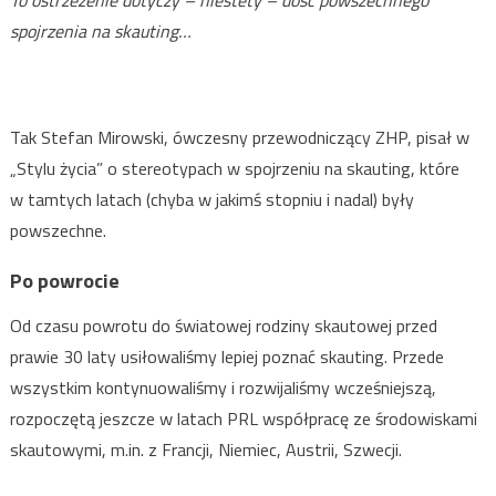
To ostrzeżenie dotyczy – niestety – dość powszechnego
spojrzenia na skauting…
Tak Stefan Mirowski, ówczesny przewodniczący ZHP, pisał w
„Stylu życia” o stereotypach w spojrzeniu na skauting, które
w tamtych latach (chyba w jakimś stopniu i nadal) były
powszechne.
Po powrocie
Od czasu powrotu do światowej rodziny skautowej przed
prawie 30 laty usiłowaliśmy lepiej poznać skauting. Przede
wszystkim kontynuowaliśmy i rozwijaliśmy wcześniejszą,
rozpoczętą jeszcze w latach PRL współpracę ze środowiskami
skautowymi, m.in. z Francji, Niemiec, Austrii, Szwecji.