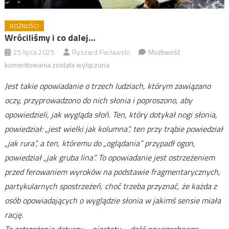
ROŻNOŚCI
Wróciliśmy i co dalej…
25 lipca 2025
Ryszard Pacławski
Możliwość
Wróciliśmy
komentowania
została wyłączona
i
Jest takie opowiadanie o trzech ludziach, którym zawiązano
co
oczy, przyprowadzono do nich słonia i poproszono, aby
dalej…
opowiedzieli, jak wygląda słoń. Ten, który dotykał nogi słonia,
powiedział: „jest wielki jak kolumna”, ten przy trąbie powiedział
„jak rura”, a ten, któremu do „oglądania” przypadł ogon,
powiedział „jak gruba lina”. To opowiadanie jest ostrzeżeniem
przed ferowaniem wyroków na podstawie fragmentarycznych,
partykularnych spostrzeżeń, choć trzeba przyznać, że każda z
osób opowiadających o wyglądzie słonia w jakimś sensie miała
rację.