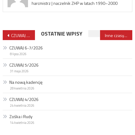
harcmistrz | naczelnik ZHP w latach 1990–2000
Nawigacja
OSTATNIE WPISY
CZUWAJ 5/2025
Inne czasy, nie wiem, czy lepsze
wpisu
CZUWAJ 6-7/2026
8 lipca 2026
CZUWAJ 5/2026
31 maja 2026
Na nową kadencję
28 kwietnia 2026
CZUWAJ 4/2026
24 kwietnia 2026
Zośka i Rudy
14 kwietnia 2026