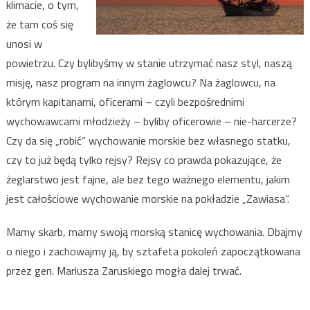
klimacie, o tym,
że tam coś się
unosi w
powietrzu. Czy bylibyśmy w stanie utrzymać nasz styl, naszą
misję, nasz program na innym żaglowcu? Na żaglowcu, na
którym kapitanami, oficerami – czyli bezpośrednimi
wychowawcami młodzieży – byliby oficerowie – nie-harcerze?
Czy da się „robić” wychowanie morskie bez własnego statku,
czy to już będą tylko rejsy? Rejsy co prawda pokazujące, że
żeglarstwo jest fajne, ale bez tego ważnego elementu, jakim
jest całościowe wychowanie morskie na pokładzie „Zawiasa”.
Mamy skarb, mamy swoją morską stanicę wychowania. Dbajmy
o niego i zachowajmy ją, by sztafeta pokoleń zapoczątkowana
przez gen. Mariusza Zaruskiego mogła dalej trwać.