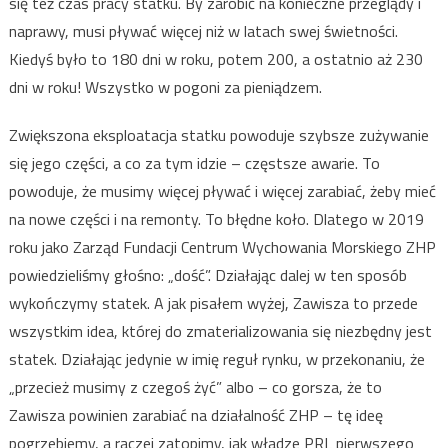
się też czas pracy statku. By zarobić na konieczne przeglądy i
naprawy, musi pływać więcej niż w latach swej świetności.
Kiedyś było to 180 dni w roku, potem 200, a ostatnio aż 230
dni w roku! Wszystko w pogoni za pieniądzem.
Zwiększona eksploatacja statku powoduje szybsze zużywanie
się jego części, a co za tym idzie – częstsze awarie. To
powoduje, że musimy więcej pływać i więcej zarabiać, żeby mieć
na nowe części i na remonty. To błędne koło. Dlatego w 2019
roku jako Zarząd Fundacji Centrum Wychowania Morskiego ZHP
powiedzieliśmy głośno: „dość”. Działając dalej w ten sposób
wykończymy statek. A jak pisałem wyżej, Zawisza to przede
wszystkim idea, której do zmaterializowania się niezbędny jest
statek. Działając jedynie w imię reguł rynku, w przekonaniu, że
„przecież musimy z czegoś żyć” albo – co gorsza, że to
Zawisza powinien zarabiać na działalność ZHP – tę ideę
pogrzebiemy, a raczej zatopimy, jak władze PRL pierwszego