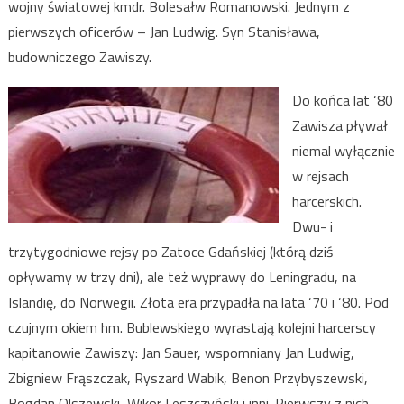
wojny światowej kmdr. Bolesałw Romanowski. Jednym z
pierwszych oficerów – Jan Ludwig. Syn Stanisława,
budowniczego Zawiszy.
Do końca lat ‘80
Zawisza pływał
niemal wyłącznie
w rejsach
harcerskich.
Dwu- i
trzytygodniowe rejsy po Zatoce Gdańskiej (którą dziś
opływamy w trzy dni), ale też wyprawy do Leningradu, na
Islandię, do Norwegii. Złota era przypadła na lata ‘70 i ‘80. Pod
czujnym okiem hm. Bublewskiego wyrastają kolejni harcerscy
kapitanowie Zawiszy: Jan Sauer, wspomniany Jan Ludwig,
Zbigniew Frąszczak, Ryszard Wabik, Benon Przybyszewski,
Bogdan Olszewski, Wikor Leszczyński i inni. Pierwszy z nich