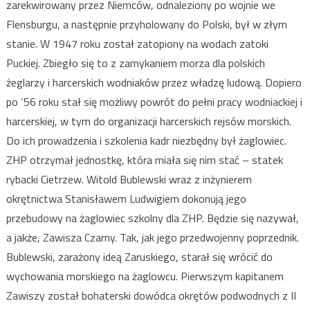
zarekwirowany przez Niemców, odnaleziony po wojnie we
Flensburgu, a następnie przyholowany do Polski, był w złym
stanie. W 1947 roku został zatopiony na wodach zatoki
Puckiej. Zbiegło się to z zamykaniem morza dla polskich
żeglarzy i harcerskich wodniaków przez władzę ludową. Dopiero
po ‘56 roku stał się możliwy powrót do pełni pracy wodniackiej i
harcerskiej, w tym do organizacji harcerskich rejsów morskich.
Do ich prowadzenia i szkolenia kadr niezbędny był żaglowiec.
ZHP otrzymał jednostkę, która miała się nim stać – statek
rybacki Cietrzew. Witold Bublewski wraz z inżynierem
okrętnictwa Stanisławem Ludwigiem dokonują jego
przebudowy na żaglowiec szkolny dla ZHP. Będzie się nazywał,
a jakże, Zawisza Czarny. Tak, jak jego przedwojenny poprzednik.
Bublewski, zarażony ideą Zaruskiego, starał się wrócić do
wychowania morskiego na żaglowcu. Pierwszym kapitanem
Zawiszy został bohaterski dowódca okrętów podwodnych z II