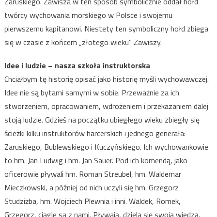
Zaruskiego. Zawisza w ten sposób symbolicznie oddał hołd
twórcy wychowania morskiego w Polsce i swojemu
pierwszemu kapitanowi. Niestety ten symboliczny hołd zbiega
się w czasie z końcem „złotego wieku” Zawiszy.
Idee i ludzie – nasza szkoła instruktorska
Chciałbym tę historię opisać jako historię myśli wychowawczej.
Idee nie są bytami samymi w sobie. Przeważnie za ich
stworzeniem, opracowaniem, wdrożeniem i przekazaniem dalej
stoją ludzie. Gdzieś na początku ubiegłego wieku zbiegły się
ścieżki kilku instruktorów harcerskich i jednego generała:
Zaruskiego, Bublewskiego i Kuczyńskiego. Ich wychowankowie
to hm. Jan Ludwig i hm. Jan Sauer. Pod ich komendą, jako
oficerowie pływali hm. Roman Streubel, hm. Waldemar
Mieczkowski, a później od nich uczyli się hm. Grzegorz
Studziżba, hm. Wojciech Plewnia i inni. Waldek, Romek,
Grzegorz, ciągle są z nami. Pływają, dzielą się swoją wiedzą,