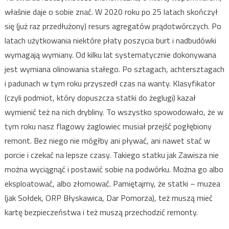
właśnie daje o sobie znać. W 2020 roku po 25 latach skończył
się (już raz przedłużony) resurs agregatów prądotwórczych. Po
latach użytkowania niektóre płaty poszycia burt i nadbudówki
wymagają wymiany. Od kilku lat systematycznie dokonywana
jest wymiana olinowania stałego. Po sztagach, achtersztagach
i padunach w tym roku przyszedł czas na wanty. Klasyfikator
(czyli podmiot, który dopuszcza statki do żeglugi) kazał
wymienić też na nich drybliny. To wszystko spowodowało, że w
tym roku nasz flagowy żaglowiec musiał przejść pogłębiony
remont. Bez niego nie mógłby ani pływać, ani nawet stać w
porcie i czekać na lepsze czasy. Takiego statku jak Zawisza nie
można wyciągnąć i postawić sobie na podwórku. Można go albo
eksploatować, albo złomować. Pamiętajmy, że statki – muzea
(jak Sołdek, ORP Błyskawica, Dar Pomorza), też muszą mieć
kartę bezpieczeństwa i też muszą przechodzić remonty.