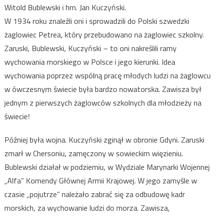
Witold Bublewski i hm. Jan Kuczyński.
W 1934 roku znaleźli oni i sprowadzili do Polski szwedzki
żaglowiec Petrea, który przebudowano na żaglowiec szkolny.
Zaruski, Bublewski, Kuczyński – to oni nakreślili ramy
wychowania morskiego w Polsce i jego kierunki. Idea
wychowania poprzez wspólną pracę młodych ludzi na żaglowcu
w ówczesnym świecie była bardzo nowatorska. Zawisza był
jednym z pierwszych żaglowców szkolnych dla młodzieży na
świecie!
Później była wojna. Kuczyński zginął w obronie Gdyni. Zaruski
zmarł w Chersoniu, zamęczony w sowieckim więzieniu.
Bublewski działał w podziemiu, w Wydziale Marynarki Wojennej
„Alfa” Komendy Głównej Armii Krajowej. W jego zamyśle w
czasie „pojutrze” należało zabrać się za odbudowę kadr
morskich, za wychowanie ludzi do morza. Zawisza,