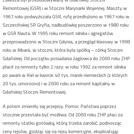
Remontowej (GSR) i w Stoczni Marynarki Wojennej. Maszty w
1967 roku podwyższała GSR, rufę przedłużono w 1967 roku w
Szczecińskiej SR Gryfia, nadbudówkę poszerzono w 1980 roku
w GSR Nauta. W 1995 roku remont silnika i agregatów
przeprowadzono w Stoczni Gdynia, a przegląd klasowy w 1998
roku w Albanii, w stoczni, która była spółką – córką Stoczni
Gdańskiej. Od początku posiadania żaglowca do 2000 roku ZHP
płacił za remonty tylko 2 razy: w roku 1992 za remont silnika
po awarii w Kiel w kwocie 40 tys. marek niemieckich (z których
20 tys. umorzono) i w 2000 roku za remont kapitalny w
Gdańskiej Stoczni Remontowej.
A potem zmieniły się przepisy. Pomoc Państwa poprzez
stocznie przestała być możliwa. Od 2000 roku ZHP płaci za
remonty statku gotówką, którą trzeba zarobić, podnosząc
ceny rejsów, godząc się na rejsy komercyjne, eksploatując