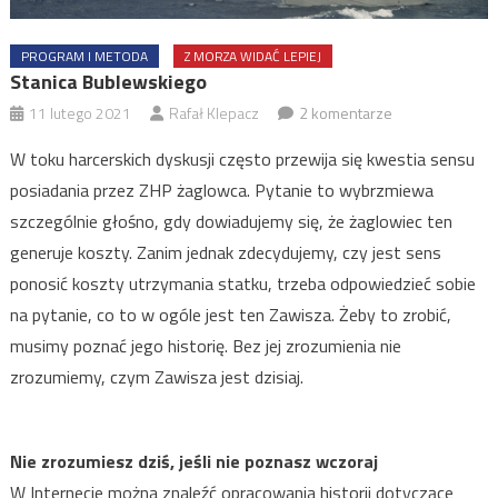
PROGRAM I METODA
Z MORZA WIDAĆ LEPIEJ
Stanica Bublewskiego
11 lutego 2021
Rafał Klepacz
2 komentarze
W toku harcerskich dyskusji często przewija się kwestia sensu
posiadania przez ZHP żaglowca. Pytanie to wybrzmiewa
szczególnie głośno, gdy dowiadujemy się, że żaglowiec ten
generuje koszty. Zanim jednak zdecydujemy, czy jest sens
ponosić koszty utrzymania statku, trzeba odpowiedzieć sobie
na pytanie, co to w ogóle jest ten Zawisza. Żeby to zrobić,
musimy poznać jego historię. Bez jej zrozumienia nie
zrozumiemy, czym Zawisza jest dzisiaj.
Nie zrozumiesz dziś, jeśli nie poznasz wczoraj
W Internecie można znaleźć opracowania historii dotyczące