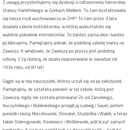
Z uwagą przysłuchujemy się dyskusji o odtworzeniu harcerskiej
stanicy Kamińskiego w Górkach Wielkich. To tam kształtowała
się nasza myśl wychowawcza w ZHP! To tam przez 3 lata
działała szkoła instruktorska, w której wykształciło się
wybitne pokolenie instruktorów. To bardzo zacna idea i bardzo
jej kibicujemy. Pamiętajmy jednak, że podobną szkołę mamy na
Zawiszy. A właściwie, że Zawisza po prostu jest podobną
szkołą. Z tą różnicą, że działa nieprzerwanie w zasadzie od
1934 roku, od 87 lat!
Ciągle są w niej nauczyciele, którzy uczyli się od jej założycieli.
Pamiętajmy, że sztafeta pokoleń w tej szkole, którą jest
Zawisza, nigdy nie została przerwana! Że od Zaruskiego,
Kuczyńskiego i Bublewskiego przejęli ją Ludwig i Sauer, potem
ponieśli i niosą Mieczkowski, Streubel, Studziżba i Wabik, a teraz
także Dobrogowski, Kosiewicz i Wróblewski, jeśli liczyć samych
kapitanów. A jeszcze wokół nich są dziesiątki osób – kadr tej