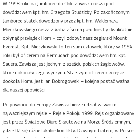
W 1998 roku na Jamboree do Chile Zawisza rusza pod
dowództwem kpt. hm. Grzegoża Studziżby. Po zakończonym
Jamboree statek dowodzony przez kpt. hm. Waldemara
Mieczkowskiego rusza z Valparaíso na południe, by dwukrotnie
opłynąć przylądek Horn – czyli zdobyć nasz żeglarski Mount
Everest. Kpt. Mieczkowski to ten sam człowiek, który w 1984
roku był oficerem na Bermudach pod dowództwem hm. kpt.
Sauera. Zawisza jest jednym z sześciu polskich żaglowców,
które dokonały tego wyczynu. Starszym oficerem w rejsie
dookoła Hornu jest Jan Dobrogowski – kolejna postać ważna
dla naszej opowieści.
Po powrocie do Europy Zawisza bierze udział w swoim
najważniejszym rejsie – Rejsie Pokoju 1999. Rejs organizowany
jest przez Światowe Biuro Skautowe na Morzu Śródziemnym,
gdzie tlą się różne lokalne konflikty. Dziwnym trafem, w Polsce