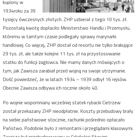
kupiony w
1934roku za 39
tysięcy ówczesnych złotych. ZHP uzbierał z tego 10 tys. zł.
Pozostałą kwotę dopłaciło Ministerstwo Handlu i Przemysłu,
któremu w tamtym czasie podlegały sprawy marynarki
handlowej. Co więcej, ZHP dostał od resortu nie tylko brakujące
29 tys. zł, ale także kolejne 11 tys. zł na przystosowanie
statku do funkcji żaglowca. Nie mamy danych mówiących o
tym, jak Zawisza zarabiał przed wojną na swoje utrzymanie.
Dość powiedzieć, że w latach 1934 – 1939 odbył 16 rejsów.
Obecnie Zawisza odbywa ich rocznie około 40.
Po wojnie wspomniany wcześniej statek rybacki Cietrzew
został przekazany ZHP nieodpłatnie. Koszty przebudowy brały
na siebie państwowe stocznie, rachunki pośrednio opłacało
Państwo. Podobnie było z remontami i przeglądami klasowymi.
Zawisza był przebudowywany w Gdańskiej Stoczni