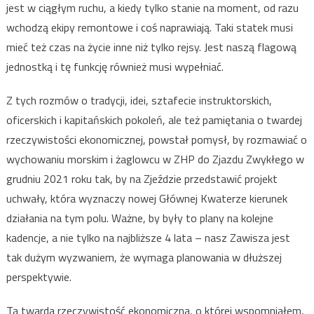
jest w ciągłym ruchu, a kiedy tylko stanie na moment, od razu
wchodzą ekipy remontowe i coś naprawiają. Taki statek musi
mieć też czas na życie inne niż tylko rejsy. Jest naszą flagową
jednostką i tę funkcję również musi wypełniać.
Z tych rozmów o tradycji, idei, sztafecie instruktorskich,
oficerskich i kapitańskich pokoleń, ale też pamiętania o twardej
rzeczywistości ekonomicznej, powstał pomysł, by rozmawiać o
wychowaniu morskim i żaglowcu w ZHP do Zjazdu Zwykłego w
grudniu 2021 roku tak, by na Zjeździe przedstawić projekt
uchwały, która wyznaczy nowej Głównej Kwaterze kierunek
działania na tym polu. Ważne, by były to plany na kolejne
kadencje, a nie tylko na najbliższe 4 lata – nasz Zawisza jest
tak dużym wyzwaniem, że wymaga planowania w dłuższej
perspektywie.
Ta twarda rzeczywistość ekonomiczna, o której wspomniałem,