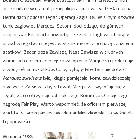
bierze udział w dramatycznej akcji ratunkowej w 1984 roku na
Bermudach podczas regat Operacji Żagiel 84. W silnym szkwale
tonie żaglowiec Marquez. Sztorm dochodzący do górnych
stopni skali Beauforta powoduje, że żaden żaglowiec biorący
udział w regatach nie jest w stanie ruszyć z pomocą tonącemu
statkowi. Żaden poza Zawiszą. Nasz Zawisza w trudnych
warunkach dociera do miejsca zatopienia Marqueza i podejmuje
z wody ośmiu rozbitków. Co by było, gdyby tam nie dotarł?
Marquez survivors
żyją i ciągle pamiętają, komu zawdzięczają
swe życie. Zawisza, aby ratować Marqueza, wycofuje się z
regat, za co otrzymuje od Polskiego Komitetu Olimpijskiego
nagrodę Fair Play. Warto wspomnieć, że oficerem pierwszej
wachty w tym rejsie jest Waldemar Mieczkowski. To ważne dla
tej opowieści.
W marcu 1989