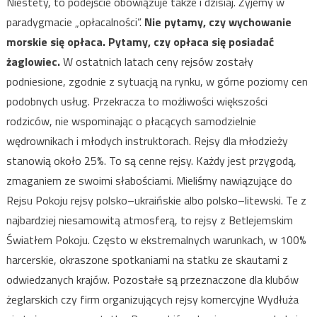
Niestety, to podejście obowiązuje także i dzisiaj. Żyjemy w
paradygmacie „opłacalności”.
Nie pytamy, czy wychowanie
morskie się opłaca. Pytamy, czy opłaca się posiadać
żaglowiec.
W ostatnich latach ceny rejsów zostały
podniesione, zgodnie z sytuacją na rynku, w górne poziomy cen
podobnych usług. Przekracza to możliwości większości
rodziców, nie wspominając o płacących samodzielnie
wędrownikach i młodych instruktorach. Rejsy dla młodzieży
stanowią około 25%. To są cenne rejsy. Każdy jest przygodą,
zmaganiem ze swoimi słabościami. Mieliśmy nawiązujące do
Rejsu Pokoju rejsy polsko–ukraińskie albo polsko–litewski. Te z
najbardziej niesamowitą atmosferą, to rejsy z Betlejemskim
Światłem Pokoju. Często w ekstremalnych warunkach, w 100%
harcerskie, okraszone spotkaniami na statku ze skautami z
odwiedzanych krajów. Pozostałe są przeznaczone dla klubów
żeglarskich czy firm organizujących rejsy komercyjne Wydłuża