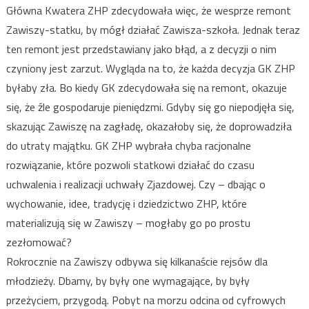
Główna Kwatera ZHP zdecydowała więc, że wesprze remont
Zawiszy-statku, by mógł działać Zawisza-szkoła. Jednak teraz
ten remont jest przedstawiany jako błąd, a z decyzji o nim
czyniony jest zarzut. Wygląda na to, że każda decyzja GK ZHP
byłaby zła. Bo kiedy GK zdecydowała się na remont, okazuje
się, że źle gospodaruje pieniędzmi. Gdyby się go niepodjęła się,
skazując Zawiszę na zagładę, okazałoby się, że doprowadziła
do utraty majątku. GK ZHP wybrała chyba racjonalne
rozwiązanie, które pozwoli statkowi działać do czasu
uchwalenia i realizacji uchwały Zjazdowej. Czy – dbając o
wychowanie, idee, tradycję i dziedzictwo ZHP, które
materializują się w Zawiszy – mogłaby go po prostu
zezłomować?
Rokrocznie na Zawiszy odbywa się kilkanaście rejsów dla
młodzieży. Dbamy, by były one wymagające, by były
przeżyciem, przygodą. Pobyt na morzu odcina od cyfrowych