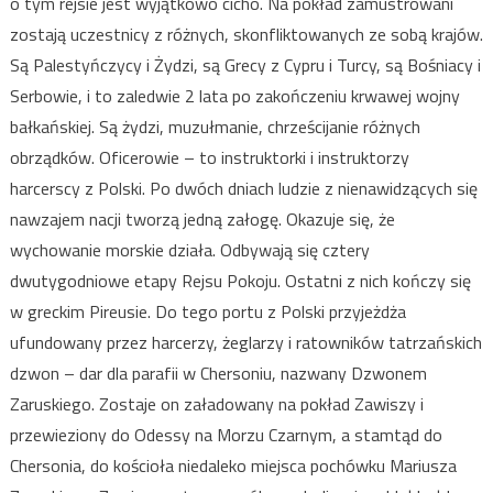
o tym rejsie jest wyjątkowo cicho. Na pokład zamustrowani
zostają uczestnicy z różnych, skonfliktowanych ze sobą krajów.
Są Palestyńczycy i Żydzi, są Grecy z Cypru i Turcy, są Bośniacy i
Serbowie, i to zaledwie 2 lata po zakończeniu krwawej wojny
bałkańskiej. Są żydzi, muzułmanie, chrześcijanie różnych
obrządków. Oficerowie – to instruktorki i instruktorzy
harcerscy z Polski. Po dwóch dniach ludzie z nienawidzących się
nawzajem nacji tworzą jedną załogę. Okazuje się, że
wychowanie morskie działa. Odbywają się cztery
dwutygodniowe etapy Rejsu Pokoju. Ostatni z nich kończy się
w greckim Pireusie. Do tego portu z Polski przyjeżdża
ufundowany przez harcerzy, żeglarzy i ratowników tatrzańskich
dzwon – dar dla parafii w Chersoniu, nazwany Dzwonem
Zaruskiego. Zostaje on załadowany na pokład Zawiszy i
przewieziony do Odessy na Morzu Czarnym, a stamtąd do
Chersonia, do kościoła niedaleko miejsca pochówku Mariusza