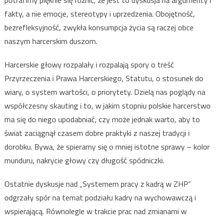
potrafimy pięknie się różnić, że jest to dyskusja na argumenty i
fakty, a nie emocje, stereotypy i uprzedzenia. Obojętność,
bezrefleksyjność, zwykła konsumpcja życia są raczej obce
naszym harcerskim duszom.
Harcerskie głowy rozpalały i rozpalają spory o treść
Przyrzeczenia i Prawa Harcerskiego, Statutu, o stosunek do
wiary, o system wartości, o priorytety. Dzielą nas poglądy na
współczesny skauting i to, w jakim stopniu polskie harcerstwo
ma się do niego upodabniać, czy może jednak warto, aby to
świat zaciągnął czasem dobre praktyki z naszej tradycji i
dorobku. Bywa, że spieramy się o mniej istotne sprawy – kolor
munduru, nakrycie głowy czy długość spódniczki.
Ostatnie dyskusje nad „Systemem pracy z kadrą w ZHP”
odgrzały spór na temat podziału kadry na wychowawczą i
wspierającą. Równolegle w trakcie prac nad zmianami w