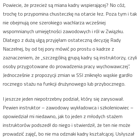
Powiecie, że przecież są miana kadry wspierającej? No cóż,
trochę to przypomina chusteczkę na otarcie łez. Poza tym i tak
nie obejmują one szerokiego wachlarza wcześniej
wspomnianych umiejętności zawodowych i ról w Związku.
Dlatego z dużą ulgą przyjęłam ostateczną decyzję Rady
Naczelnej, by od tej pory mówić po prostu o kadrze z
zaznaczeniem, że „szczególną grupą kadry są instruktorzy, czyli
osoby przygotowane do prowadzenia pracy wychowawczej”.
Jednocześnie z propozycji zmian w SSI zniknęło wąskie gardło
rocznego stażu na funkcji drużynowego lub przybocznego.
I jeszcze jeden niepotrzebny podział, który się zarysował.
Pewien instruktor – zawodowy wykładowca i szkoleniowiec –
opowiedział mi niedawno, jak to jeden z młodych stażem
instruktorów podszedł do niego i stwierdził, że ten nie może
prowadzić zajęć, bo nie ma odznaki kadry kształcącej. Usłyszał