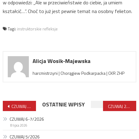
w odpowiedzi: „Ale w przeciwieństwie do ciebie, ja umiem
kształcić…”. Choć to już jest pewnie temat na osobny felieton.
Tagi:
instruktorskie refleksje
Alicja Wosik-Majewska
harcmistrzyni | Chorągiew Podkarpacka | CKR ZHP
Nawigacja
OSTATNIE WPISY
CZUWAJ 1/2025
CZUWAJ 2/2025
wpisu
CZUWAJ 6-7/2026
8 lipca 2026
CZUWAJ 5/2026