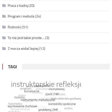
Praca z kadrą
(20)
Program i metoda
(24)
Rożności
(51)
To nie jest takie proste…
(3)
Z morza widać lepiej
(12)
TAGI