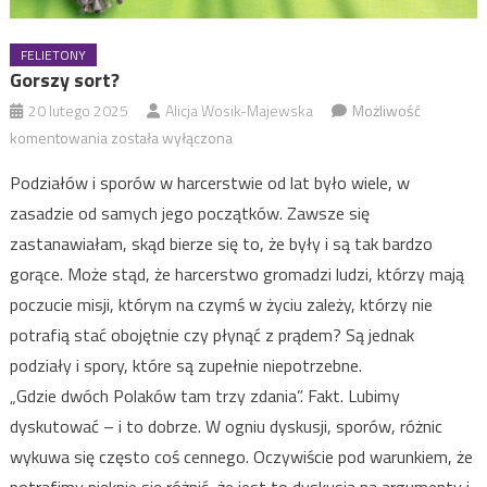
FELIETONY
Gorszy sort?
20 lutego 2025
Alicja Wosik-Majewska
Możliwość
Gorszy
komentowania
została wyłączona
sort?
Podziałów i sporów w harcerstwie od lat było wiele, w
zasadzie od samych jego początków. Zawsze się
zastanawiałam, skąd bierze się to, że były i są tak bardzo
gorące. Może stąd, że harcerstwo gromadzi ludzi, którzy mają
poczucie misji, którym na czymś w życiu zależy, którzy nie
potrafią stać obojętnie czy płynąć z prądem? Są jednak
podziały i spory, które są zupełnie niepotrzebne.
„Gdzie dwóch Polaków tam trzy zdania”. Fakt. Lubimy
dyskutować – i to dobrze. W ogniu dyskusji, sporów, różnic
wykuwa się często coś cennego. Oczywiście pod warunkiem, że