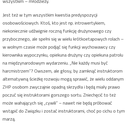
wszystkim – młodzieży.
Jest też w tym wszystkim kwestia predyspozycji
osobowościowych. Ktoś, kto jest np. introwertykiem,
niekoniecznie udźwignie roczną funkcję drużynowego czy
przybocznego, ale spełni się w wielu krótkoetapowych rolach –
w wolnym czasie może podjąć się funkcji wychowawcy czy
kierownika wypoczynku, opiekuna drużyny czy opiekuna patrolu
na międzynarodowym wydarzeniu. „Nie każdy musi być
harcmistrzem”? Owszem, ale głosy, by zamknąć instruktorom
alternatywną ścieżkę rozwoju mogą sprawić, że wielu oddanym
ZHP osobom zwyczajnie opadną skrzydła i będą miały prawo
poczuć się instruktorami gorszego sortu. Zniechęcić to też
może wahających się „cywili” – nawet nie będą próbować
wstąpić do Związku i zostać instruktorami, choć po cichu o tym
marzą.