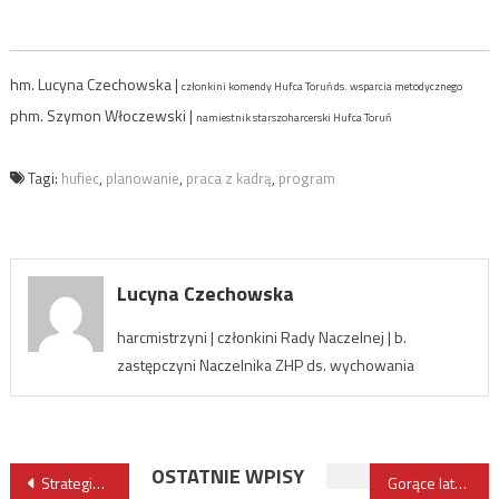
hm. Lucyna Czechowska |
członkini komendy Hufca Toruń ds. wsparcia metodycznego
phm. Szymon Włoczewski |
namiestnik starszoharcerski Hufca Toruń
Tagi:
hufiec
,
planowanie
,
praca z kadrą
,
program
Lucyna Czechowska
harcmistrzyni | członkini Rady Naczelnej | b.
zastępczyni Naczelnika ZHP ds. wychowania
Nawigacja
OSTATNIE WPISY
Strategia przez duże S
Gorące lato