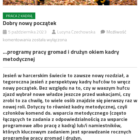
PRACA Z KADRĄ
Dobry nowy początek
5 października 2023
Lucyna Czechowska
Możliwość
Dobry
komentowania
została wyłączona
nowy
…programy pracy gromad i drużyn okiem kadry
początek
metodycznej
Jesień w harcerskim świecie to zawsze nowy rozdział, a
tegoroczna jesień z perspektywy kadry hufców to wręcz
nowy początek. Bez względu na to, czy w waszym hufcu
zjazd wybrał nowe władze jeszcze przed wakacjami, czy
zrobi to za chwilę, to wiele osób znajdzie się pierwszy raz w
nowej roli. Dotyczy to również kadry metodycznej, czyli
członków komend ds. wsparcia metodycznego (często
łączących te zadania z odpowiedzialnością za wsparcie
programowe albo pracę z kadrą) lub/i namiestników,
których kluczowym zadaniem jest sprawdzanie rocznych
programów pracy gromad i drużyn.