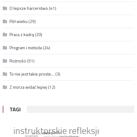
O lepsze harcerstwo
(41)
Pół wieku
(29)
Praca z kadrą
(20)
Program i metoda
(24)
Rożności
(51)
To nie jest takie proste…
(3)
Z morza widać lepiej
(12)
TAGI