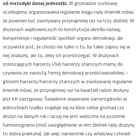
od metodyki danej jednostki.
W gromadzie zuchowej
oczekujemy organizowania regularnie kręgu rady (miernik mówi,
że powinien być zwoływany przynajmniej raz na trzy zbiórki). W
drużynach wędrowniczych to konstytucja określa nazwę,
kompetencje i regularność spotkań organu demokracji, ale
oczywiste jest, że chodzi nie tylko o to, by takie zapisy się w
niej znalazły, ale to, żeby ich przestrzegać. W drużynach
zrzeszających harcerzy i/lub harcerzy starszych mamy do
czynienia ze swoistą formą demokracji przedstawicielskiej –
głosem harcerzy/harcerzy starszych w zwoływanej regularnie
(miernik mówi, że przynajmniej raz na kwartał) radzie drużyny
jest ich zastępowy. Świadome wspieranie samorządności w
jednostkach rzadko znajduje się na liście celów gromad czy
drużyn na danych rok i raczej nie jest widoczne na poziomie
harmonogramu (choć uwzględnienie w nim zbiórek rady drużyny
to dobra praktyka). Jak więc namiestnik czy właściwy członek