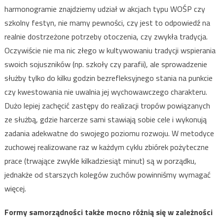
harmonogramie znajdziemy udział w akcjach typu WOŚP czy
szkolny festyn, nie mamy pewności, czy jest to odpowiedź na
realnie dostrzeżone potrzeby otoczenia, czy zwykła tradycja.
Oczywiście nie ma nic złego w kultywowaniu tradycji wspierania
swoich sojuszników (np. szkoły czy parafii), ale sprowadzenie
służby tylko do kilku godzin bezrefleksyjnego stania na punkcie
czy kwestowania nie uwalnia jej wychowawczego charakteru.
Dużo lepiej zachęcić zastępy do realizacji tropów powiązanych
ze służbą, gdzie harcerze sami stawiają sobie cele i wykonują
zadania adekwatne do swojego poziomu rozwoju. W metodyce
zuchowej realizowane raz w każdym cyklu zbiórek pożyteczne
prace (trwające zwykle kilkadziesiąt minut) są w porządku,
jednakże od starszych kolegów zuchów powinniśmy wymagać
więcej.
Formy samorządności także mocno różnią się w zależności