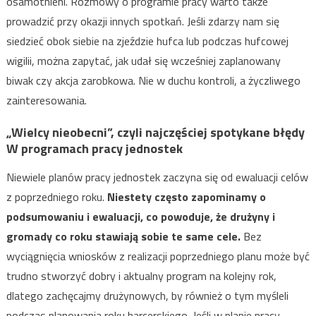
osamotnieni. Rozmowy o programie pracy warto także
prowadzić przy okazji innych spotkań. Jeśli zdarzy nam się
siedzieć obok siebie na zjeździe hufca lub podczas hufcowej
wigilii, można zapytać, jak udał się wcześniej zaplanowany
biwak czy akcja zarobkowa. Nie w duchu kontroli, a życzliwego
zainteresowania.
„Wielcy nieobecni”, czyli najczęściej spotykane błędy
W programach pracy jednostek
Niewiele planów pracy jednostek zaczyna się od ewaluacji celów
z poprzedniego roku.
Niestety często zapominamy o
podsumowaniu i ewaluacji, co powoduje, że drużyny i
gromady co roku stawiają sobie te same cele.
Bez
wyciągnięcia wniosków z realizacji poprzedniego planu może być
trudno stworzyć dobry i aktualny program na kolejny rok,
dlatego zachęcajmy drużynowych, by również o tym myśleli
podczas planowania roku harcerskiego. Jeśli w planie pracy