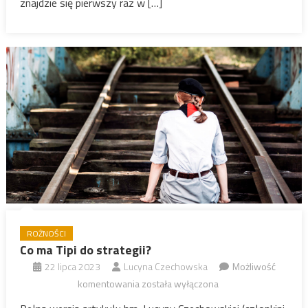
znajdzie się pierwszy raz w […]
ROŻNOŚCI
Co ma Tipi do strategii?
22 lipca 2023
Lucyna Czechowska
Możliwość
Co
komentowania
została wyłączona
ma