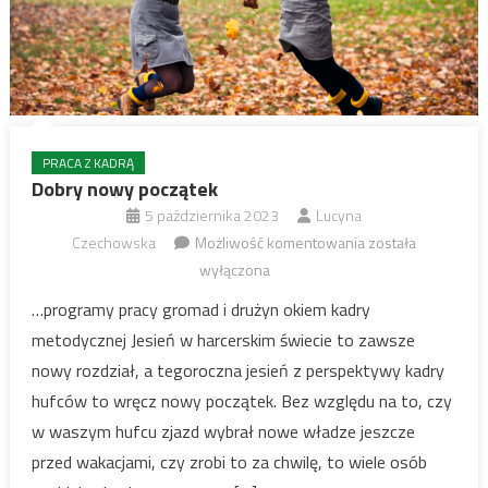
PRACA Z KADRĄ
Dobry nowy początek
5 października 2023
Lucyna
Dobry
Czechowska
Możliwość komentowania
została
nowy
wyłączona
początek
…programy pracy gromad i drużyn okiem kadry
metodycznej Jesień w harcerskim świecie to zawsze
nowy rozdział, a tegoroczna jesień z perspektywy kadry
hufców to wręcz nowy początek. Bez względu na to, czy
w waszym hufcu zjazd wybrał nowe władze jeszcze
przed wakacjami, czy zrobi to za chwilę, to wiele osób