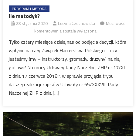
PROGRAM I METODA
Ile metodyk?
28 stycznia 2020
Lucyna Czechowska
Możliwość
Ile
komentowania
została wyłączona
metodyk?
Tylko cztery miesiące dzielą nas od podjęcia decyzji, która
wpłynie na cały Związek Harcerstwa Polskiego – czy
jesteśmy (my – instruktorzy, gromady, drużyny) na nią
gotowi? Na mocy Uchwały Rady Naczelnej ZHP nr 17/XL
z dnia 17 czerwca 2018 r. w sprawie przyjęcia trybu
dalszej realizacji zapisów Uchwały nr 65/XXXVIII Rady
Naczelnej ZHP z dnia […]