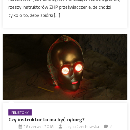
rzeszy instruktorów ZHP przeświadczenie, że chodzi
tylko o to, żeby zbiórki […]
FELIETONY
Czy instruktor to ma być cyborg?
26 czerwca 2018
Lucyna Czechowska
2