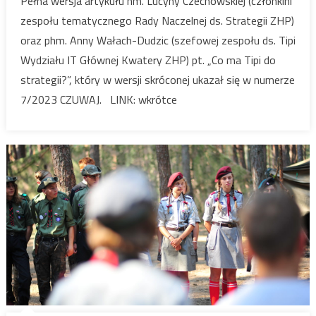
Pełna wersja artykułu hm. Lucyny Czechowskiej (członkini
Tipi
zespołu tematycznego Rady Naczelnej ds. Strategii ZHP)
do
oraz phm. Anny Wałach-Dudzic (szefowej zespołu ds. Tipi
strategii?
Wydziału IT Głównej Kwatery ZHP) pt. „Co ma Tipi do
strategii?”, który w wersji skróconej ukazał się w numerze
7/2023 CZUWAJ. LINK: wkrótce