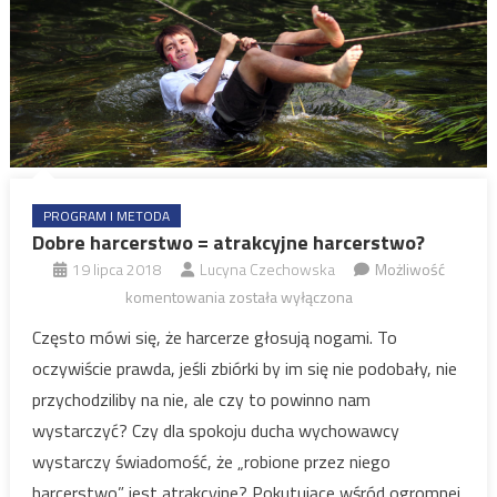
PROGRAM I METODA
Dobre harcerstwo = atrakcyjne harcerstwo?
19 lipca 2018
Lucyna Czechowska
Możliwość
Dobre
komentowania
została wyłączona
harcerstwo
Często mówi się, że harcerze głosują nogami. To
=
oczywiście prawda, jeśli zbiórki by im się nie podobały, nie
atrakcyjne
przychodziliby na nie, ale czy to powinno nam
harcerstwo?
wystarczyć? Czy dla spokoju ducha wychowawcy
wystarczy świadomość, że „robione przez niego
harcerstwo” jest atrakcyjne? Pokutujące wśród ogromnej