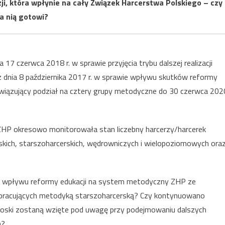
zji, która wpłynie na cały Związek Harcerstwa Polskiego – czy
a nią gotowi?
7 czerwca 2018 r. w sprawie przyjęcia trybu dalszej realizacji
 dnia 8 października 2017 r. w sprawie wpływu skutków reformy
iązujący podział na cztery grupy metodyczne do 30 czerwca 202
ZHP okresowo monitorowała stan liczebny harcerzy/harcerek
rskich, starszoharcerskich, wędrowniczych i wielopoziomowych ora
ej wpływu reformy edukacji na system metodyczny ZHP ze
n pracujących metodyką starszoharcerską? Czy kontynuowano
ioski zostaną wzięte pod uwagę przy podejmowaniu dalszych
h?