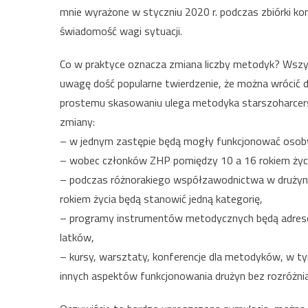
mnie wyrażone w styczniu 2020 r. podczas zbiórki k
świadomość wagi sytuacji.
Co w praktyce oznacza zmiana liczby metodyk? Wszyst
uwagę dość popularne twierdzenie, że można wrócić
prostemu skasowaniu ulega metodyka starszoharcersk
zmiany:
– w jednym zastępie będą mogły funkcjonować osoby
– wobec członków ZHP pomiędzy 10 a 16 rokiem życ
– podczas różnorakiego współzawodnictwa w drużynie
rokiem życia będą stanowić jedną kategorię,
– programy instrumentów metodycznych będą adreso
latków,
– kursy, warsztaty, konferencje dla metodyków, w t
innych aspektów funkcjonowania drużyn bez rozróżn