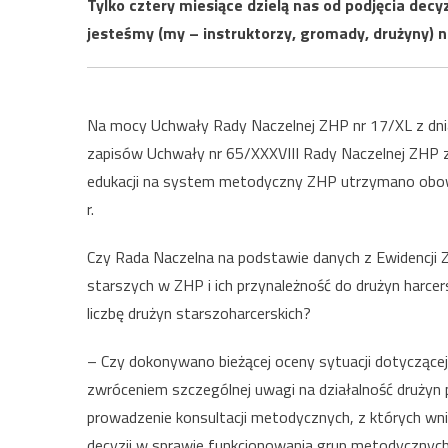
Tylko cztery miesiące dzielą nas od podjęcia decy
jesteśmy (my – instruktorzy, gromady, drużyny) n
Na mocy Uchwały Rady Naczelnej ZHP nr 17/XL z dnia 1
zapisów Uchwały nr 65/XXXVIII Rady Naczelnej ZHP z
edukacji na system metodyczny ZHP utrzymano obow
r.
Czy Rada Naczelna na podstawie danych z Ewidencji 
starszych w ZHP i ich przynależność do drużyn harce
liczbę drużyn starszoharcerskich?
– Czy dokonywano bieżącej oceny sytuacji dotycząc
zwróceniem szczególnej uwagi na działalność druży
prowadzenie konsultacji metodycznych, z których wn
decyzji w sprawie funkcjonowania grup metodycznyc