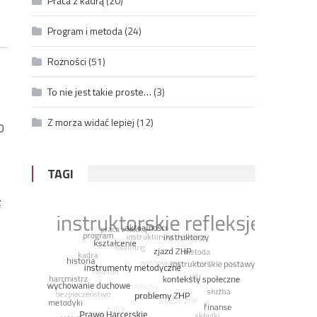
Praca z kadrą
(20)
Program i metoda
(24)
Rożności
(51)
To nie jest takie proste…
(3)
Z morza widać lepiej
(12)
0
TAGI
z