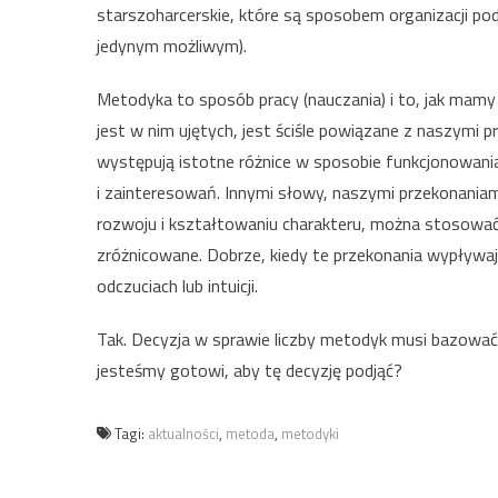
starszoharcerskie, które są sposobem organizacji p
jedynym możliwym).
Metodyka to sposób pracy (nauczania) i to, jak mam
jest w nim ujętych, jest ściśle powiązane z naszymi
występują istotne różnice w sposobie funkcjonowania w 
i zainteresowań. Innymi słowy, naszymi przekonania
rozwoju i kształtowaniu charakteru, można stosować
zróżnicowane. Dobrze, kiedy te przekonania wypływają
odczuciach lub intuicji.
Tak. Decyzja w sprawie liczby metodyk musi bazować n
jesteśmy gotowi, aby tę decyzję podjąć?
Tagi:
aktualności
,
metoda
,
metodyki