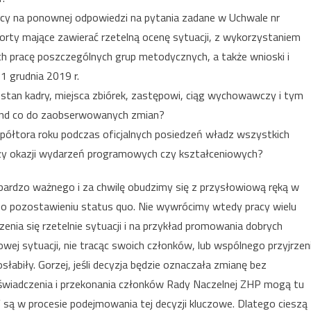
ący na ponownej odpowiedzi na pytania zadane w Uchwale nr
rty mające zawierać rzetelną ocenę sytuacji, z wykorzystaniem
 pracę poszczególnych grup metodycznych, a także wnioski i
1 grudnia 2019 r.
stan kadry, miejsca zbiórek, zastępowi, ciąg wychowawczy i tym
end co do zaobserwowanych zmian?
 półtora roku podczas oficjalnych posiedzeń władz wszystkich
 przy okazji wydarzeń programowych czy kształceniowych?
bardzo ważnego i za chwilę obudzimy się z przysłowiową ręką w
je o pozostawieniu status quo. Nie wywrócimy wtedy pracy wielu
enia się rzetelnie sytuacji i na przykład promowania dobrych
wej sytuacji, nie tracąc swoich członków, lub wspólnego przyjrzen
słabiły. Gorzej, jeśli decyzja będzie oznaczała zmianę bez
oświadczenia i przekonania członków Rady Naczelnej ZHP mogą tu
 są w procesie podejmowania tej decyzji kluczowe. Dlatego cieszą