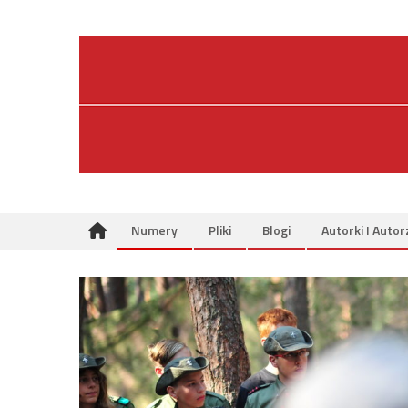
Skip
to
content
Numery
Pliki
Blogi
Autorki I Autor