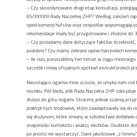
– Czy skoordynowano drugi etap konsultacji, polegaj
65/XXXVIII Rady Naczelnej ZHP? Według założeń rapo
opinii komend hufców oraz zespołów wspomagających
rekomendacje miały być przygotowane i złożone do 3
– Czy posiadamy dane dotyczące faktów: liczebność, 
podobne? Czy mamy zebrane opinie harcerskich kom
– Ile razy poruszaliśmy ten temat w ciągu minionego
szczebli i mniej oficjalnych spotkań instruktorskich
Nieustająco ogarnia mnie uczucie, że umyka nam coś 
nocniku. Pół biedy, jeśli Rada Naczelna ZHP zdecydu
drużyn do góry nogami. Stracimy jednak szansę przyjrz
praktyk tych środowisk, które zaadaptowały się do no
się drużynom, które zmiany w szkolnictwie dotkliwie o
znajomości kontekstu i analizy skutków. Osobiste d
po prostu nie wystarczyć. Dane jakościowe „z terenu”