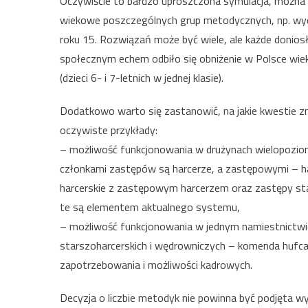
Oczywiście to bardzo uproszczona symulacja, można pr
wiekowe poszczególnych grup metodycznych, np. wyd
roku 15. Rozwiązań może być wiele, ale każde donios
społecznym echem odbiło się obniżenie w Polsce wie
(dzieci 6- i 7-letnich w jednej klasie).
Dodatkowo warto się zastanowić, na jakie kwestie zmi
oczywiste przykłady:
– możliwość funkcjonowania w drużynach wielopozio
członkami zastępów są harcerze, a zastępowymi – harc
harcerskie z zastępowym harcerzem oraz zastępy sta
te są elementem aktualnego systemu,
– możliwość funkcjonowania w jednym namiestnictwie 
starszoharcerskich i wędrowniczych – komenda hufc
zapotrzebowania i możliwości kadrowych.
Decyzja o liczbie metodyk nie powinna być podjęta wy