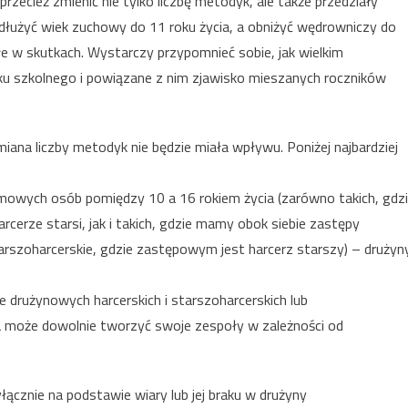
zecież zmienić nie tylko liczbę metodyk, ale także przedziały
łużyć wiek zuchowy do 11 roku życia, a obniżyć wędrowniczy do
łe w skutkach. Wystarczy przypomnieć sobie, jak wielkim
ku szkolnego i powiązane z nim zjawisko mieszanych roczników
ana liczby metodyk nie będzie miała wpływu. Poniżej najbardziej
mowych osób pomiędzy 10 a 16 rokiem życia (zarówno takich, gdz
erze starsi, jak i takich, gdzie mamy obok siebie zastępy
rszoharcerskie, gdzie zastępowym jest harcerz starszy) – drużyn
drużynowych harcerskich i starszoharcerskich lub
a może dowolnie tworzyć swoje zespoły w zależności od
łącznie na podstawie wiary lub jej braku w drużyny