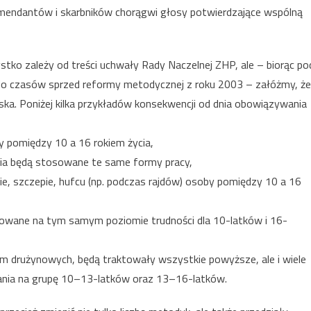
omendantów i skarbników chorągwi głosy potwierdzające wspólną
ko zależy od treści uchwały Rady Naczelnej ZHP, ale – biorąc po
 do czasów sprzed reformy metodycznej z roku 2003 – załóżmy, że
a. Poniżej kilka przykładów konsekwencji od dnia obowiązywania
 pomiędzy 10 a 16 rokiem życia,
ia będą stosowane te same formy pracy,
, szczepie, hufcu (np. podczas rajdów) osoby pomiędzy 10 a 16
wane na tym samym poziomie trudności dla 10-latków i 16-
ym drużynowych, będą traktowały wszystkie powyższe, ale i wiele
iania na grupę 10–13-latków oraz 13–16-latków.