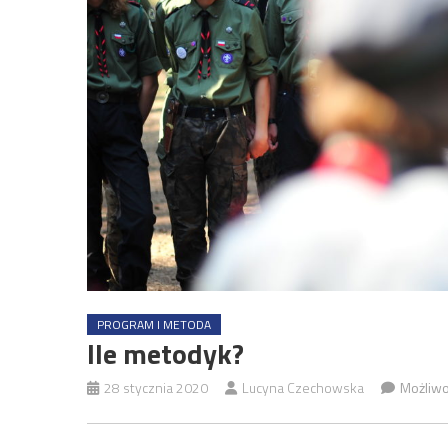
PROGRAM I METODA
Ile metodyk?
28 stycznia 2020
Lucyna Czechowska
Możliw