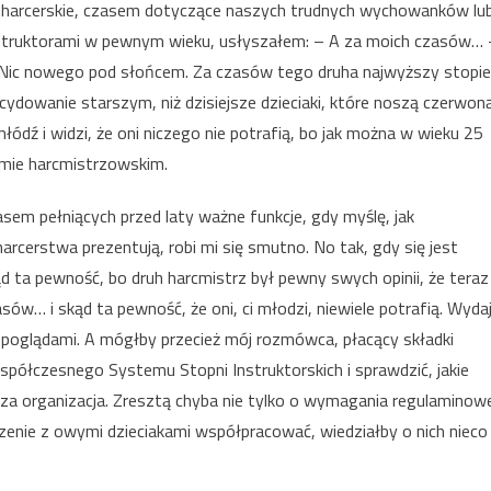
e harcerskie, czasem dotyczące naszych trudnych wychowanków lu
instruktorami w pewnym wieku, usłyszałem: – A za moich czasów… 
 Nic nowego pod słońcem. Za czasów tego druha najwyższy stopi
ecydowanie starszym, niż dzisiejsze dzieciaki, które noszą czerwon
ódź i widzi, że oni niczego nie potrafią, bo jak można w wieku 25
omie harcmistrzowskim.
em pełniących przed laty ważne funkcje, gdy myślę, jak
cerstwa prezentują, robi mi się smutno. No tak, gdy się jest
ąd ta pewność, bo druh harcmistrz był pewny swych opinii, że teraz
sów… i skąd ta pewność, że oni, ci młodzi, niewiele potrafią. Wyda
 poglądami. A mógłby przecież mój rozmówca, płacący składki
współczesnego Systemu Stopni Instruktorskich i sprawdzić, jakie
za organizacja. Zresztą chyba nie tylko o wymagania regulaminow
czenie z owymi dzieciakami współpracować, wiedziałby o nich nieco