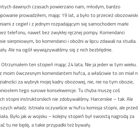
tamtych dawnych czasach powierzano nam, młodym, bardzo
upowanie prowadziłem, mając 19 lat, a było to przecież obozowisk
hniami z cegieł i z jednym rozpadającym się samochodem marki
bez telefonu, nawet bez zwykłej ręcznej pompy. Komendanci
sie sierpniowym, bo komendanci i oboźni w lipcu zdawali na studia.
ły. Ale na ogół wywiązywaliśmy się z nich bezbłędnie.
 Otrzymałem ten stopień mając 24 lata. Nie ja jeden w tym wieku.
u z moim ówczesnym komendantem hufca, a właściwie to on miał n
ialności za wybryk mojej kadry obozowej, nie, nie na tym obozie,
 poniosłem tego surowe konsekwencje. Tu chyba muszę coś
stopni instruktorskich nie zdobywaliśmy. Harcerskie – tak. Ale
szych władz. Istniała oczywiście w hufcu komisja stopni, ale przed
ła. Było jak w wojsku – kolejny stopień był swoistą nagrodą za
ć tu nie będę, a takie przypadki też bywały.