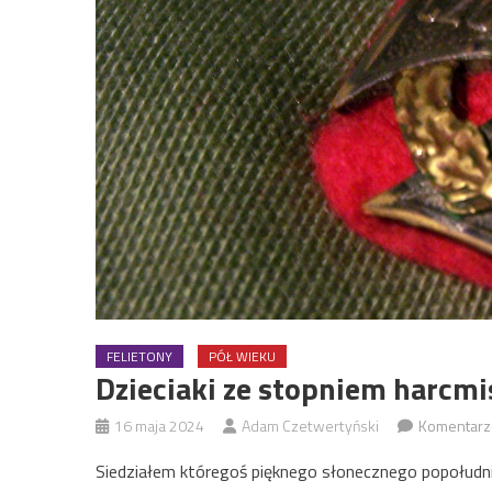
FELIETONY
PÓŁ WIEKU
Dzieciaki ze stopniem harcmi
16 maja 2024
Adam Czetwertyński
Komentarz
Siedziałem któregoś pięknego słonecznego popołudni