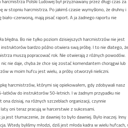
 harcmistrza Polski Ludowej był przyznawany przez długi czas za
użbę w stopniu harcmistrza. Po jakimś czasie wymyślono, że druhny i
biało-czerwoną, mają pisać raport. A ja żadnego raportu nie
a błędna. Bo nie tylko poziom dzisiejszych harcmistrzów nie jest
h instruktorów bardzo późno otwiera swą próbę. I to nie dlatego, ż
cmistrza muszą popracować rok. Nie otwierają z różnych powodów.
ń nic nie daje, chyba że chce się zostać komendantem chorągwi lub
zów w moim hufcu jest wielu, a próby otworzyli nieliczni.
kę harcmistrzów, którymi się opiekowałem, gdy zdobywali nasz
5-latków do instruktorów 50-letnich. I w żadnym przypadku nie
 ona dzisiaj, na różnych szczeblach organizacji, czynnie
laty oni teraz pracują w harcerstwie z sukcesami.
ja jest tłumaczenie, że dawniej to było dawniej. Było inaczej. Inny
acja. Wtedy byliśmy młodzi, dziś jest młoda kadra w wielu hufcach,