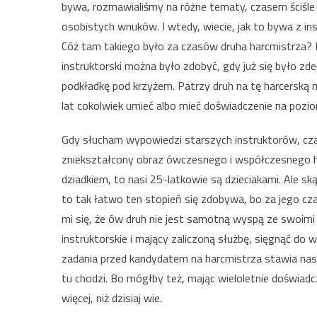
bywa, rozmawialiśmy na różne tematy, czasem ściśl
osobistych wnuków. I wtedy, wiecie, jak to bywa z 
Cóż tam takiego było za czasów druha harcmistrza?
instruktorski można było zdobyć, gdy już się było zd
podkładkę pod krzyżem. Patrzy druh na tę harcerską mł
lat cokolwiek umieć albo mieć doświadczenie na pozi
Gdy słucham wypowiedzi starszych instruktorów, czas
zniekształcony obraz ówczesnego i współczesnego har
dziadkiem, to nasi 25-latkowie są dzieciakami. Ale sk
to tak łatwo ten stopień się zdobywa, bo za jego cza
mi się, że ów druh nie jest samotną wyspą ze swoimi
instruktorskie i mający zaliczoną służbę, sięgnąć do 
zadania przed kandydatem na harcmistrza stawia nas
tu chodzi. Bo mógłby też, mając wieloletnie doświad
więcej, niż dzisiaj wie.