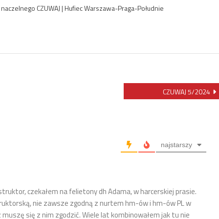
ra naczelnego CZUWAJ | Hufiec Warszawa-Praga-Południe
CZUWAJ 5/2024
najstarszy
struktor, czekałem na felietony dh Adama, w harcerskiej prasie.
truktorską, nie zawsze zgodną z nurtem hm-ów i hm-ów PL w
 muszę się z nim zgodzić. Wiele lat kombinowałem jak tu nie