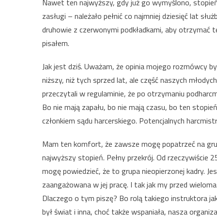
Nawet ten najwyższy, gdy już go wymyślono, stopień
zasługi – należało pełnić co najmniej dziesięć lat sł
druhowie z czerwonymi podkładkami, aby otrzymać tę 
pisałem.
Jak jest dziś. Uważam, że opinia mojego rozmówcy był
niższy, niż tych sprzed lat, ale część naszych młodyc
przeczytali w regulaminie, że po otrzymaniu podhar
Bo nie mają zapału, bo nie mają czasu, bo ten stopie
członkiem sądu harcerskiego. Potencjalnych harcmistr
Mam ten komfort, że zawsze mogę popatrzeć na grup
najwyższy stopień. Pełny przekrój. Od rzeczywiście 2
mogę powiedzieć, że to grupa nieopierzonej kadry. Jest
zaangażowana w jej pracę. I tak jak my przed wieloma 
Dlaczego o tym piszę? Bo rolą takiego instruktora jak 
był świat i inna, choć także wspaniała, nasza organiz