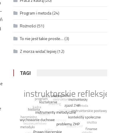
Praca z kadrą
(20)
b
–
Program i metoda
(24)
eń
Rożności
(51)
ą
To nie jest takie proste…
(3)
Z morza widać lepiej
(12)
TAGI
je
e