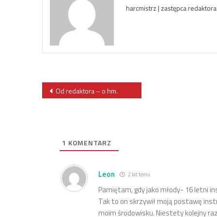
harcmistrz | zastępca redakto
Nawigacja
Od redaktora – o hm.
wpisu
1
KOMENTARZ
Leon
2 lat temu
Pamiętam, gdy jako młody- 16 letni in
Tak to on skrzywił moją postawę ins
moim środowisku. Niestety kolejny raz