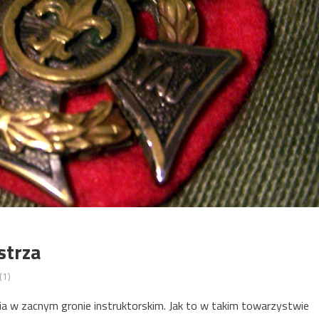
strza
(1)
a w zacnym gronie instruktorskim. Jak to w takim towarzystwie