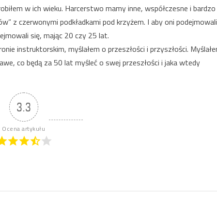
robiłem w ich wieku. Harcerstwo mamy inne, współczesne i bardzo
aków” z czerwonymi podkładkami pod krzyżem. I aby oni podejmowali
jmowali się, mając 20 czy 25 lat.
nie instruktorskim, myślałem o przeszłości i przyszłości. Myślał
awe, co będą za 50 lat myśleć o swej przeszłości i jaka wtedy
3.3
Ocena artykułu