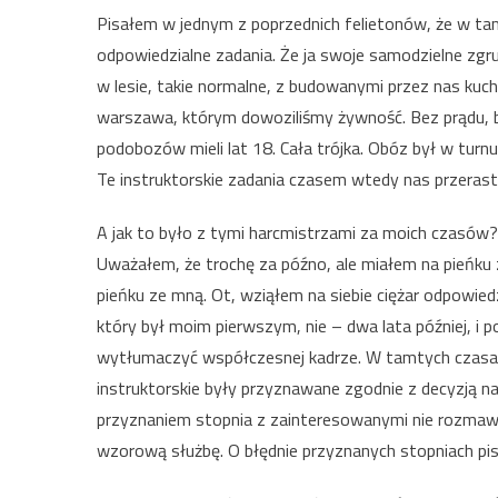
Pisałem w jednym z poprzednich felietonów, że w 
odpowiedzialne zadania. Że ja swoje samodzielne zgr
w lesie, takie normalne, z budowanymi przez nas kuc
warszawa, którym dowoziliśmy żywność. Bez prądu, 
podobozów mieli lat 18. Cała trójka. Obóz był w turnu
Te instruktorskie zadania czasem wtedy nas przerasta
A jak to było z tymi harcmistrzami za moich czasów?
Uważałem, że trochę za późno, ale miałem na pieńk
pieńku ze mną. Ot, wziąłem na siebie ciężar odpowiedz
który był moim pierwszym, nie – dwa lata później, i
wytłumaczyć współczesnej kadrze. W tamtych czasach 
instruktorskie były przyznawane zgodnie z decyzją na
przyznaniem stopnia z zainteresowanymi nie rozmawia
wzorową służbę. O błędnie przyznanych stopniach pisa