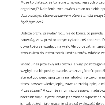
Może to dlatego, że to jedne z najważniejszych przepi
organizacji? Nałożenie tych dwóch zmian na siebie sp
dobrowolnym stowarzyszeniem otwartym dla wszystki
bądź jego brak
.
Dobrze brzmi, prawda? No… nie do końca to prawda… 
zauważą, że w przytoczonym cytacie coś dodałem. D
otwartości ze względu na wiek. Ale po ostatnim zjeźd
stosunkiem do instruktorek i instruktorów właśnie ze
Widać u nas przejawy adultyzmu, a więc postrzegania
względu na ich postępowanie, w szczególności porażki
stereotypowego spojrzenia na młodych i przekonania,
starsi zawsze wiedzą lepiej, zawsze zrobią lepiej, a 
Przesadzam? A czymże innym niż przejawami adultyzm
naczelniczkę? Czymże innym jest zadane wprost na fo
ich tak dużych, jak (znacznie starsza) większość dele