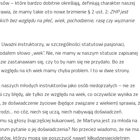
sów – które bardzo dobitnie określają, definiują charakter naszej
rawia, że mamy takie oto nowe brzmienie § 2 ust. 2:
ZHP jest
ch bez względu na płeć, wiek, pochodzenie, rasę czy wyznanie
Uważni instruktorzy, w szczególności statutowi pasjonaci,
odałem słowo „wiek”. Nie, nie mamy w naszym statucie zapisanej
zie zastanawiam się, czy to by nam się nie przydało. Bo ze
 względu na ich wiek mamy chyba problem. I to w dwie strony.
 naszych młodych instruktorów jako osób niedojrzałych – nie ze
 czy błędy, ale tylko ze względu na wiek, co oczywiście wynika ze
 że doświadczenie życiowe (będące związane z wiekiem) sprawia, 
młodzi… no cóż, niech się uczą, niech nabywają doświadczeń.
u są głosy (najczęściej kuluarowe), że Martyna jest za młoda na
rum pytanie o jej doświadczenia? No przecież wiadomo, że nie ma
gatów, którzy mogą się poszczycić nawet kilkudziesięcioletnim