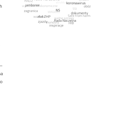
h
t
 –
na
to