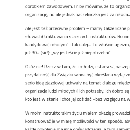
dorobkiem zawodowym. I niby mówimy, że to organiz
organizację, no ale jednak naczelniczka jest za młoda
Ale jest też przeciwny problem – mamy także liczne 
słowach) traktowania starszych instruktorów. Bo nim 
kandydować młodym” i tak dalej… To właśnie ageizm
już 30+ (sic!): „wy jesteście już niepotrzebni”.
Otóż nie! Rzecz w tym, że i młodzi, i starsi są naszej
przydatność dla Związku winna być określana wyłączn
serio ideę zjazdowej uchwały na temat dialogu międ
organizacja ludzi młodych (i ich potrzeby, ich dobro są 
kto jest w stanie i chce jej coś dać –bez względu na w
W moim instruktorskim życiu miałem okazję prowadzić
konstruować je w miarę możliwości w ten sposób, aby 
każde pokolenie ma inne doświadczenia, a tym samym