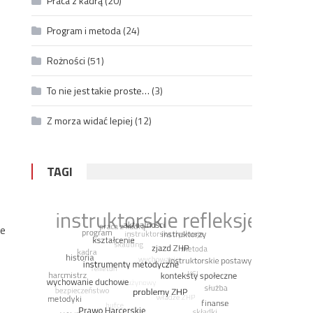
Praca z kadrą
(20)
Program i metoda
(24)
Rożności
(51)
To nie jest takie proste…
(3)
Z morza widać lepiej
(12)
TAGI
że