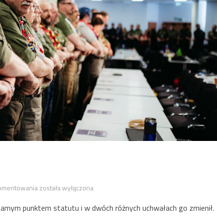
Wiek
komentowania
została wyłączona
 samym punktem statutu i w dwóch różnych uchwałach go zmienił.