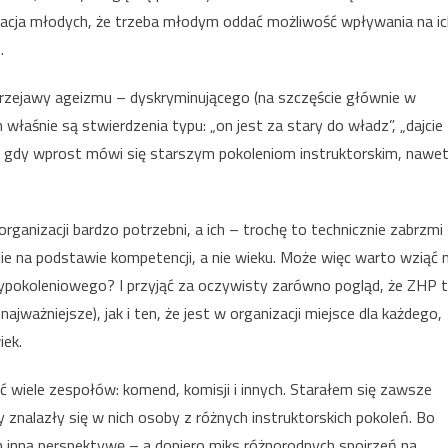
acja młodych, że trzeba młodym oddać możliwość wpływania na ic
…
przejawy ageizmu – dyskryminującego (na szczęście głównie w
właśnie są stwierdzenia typu: „on jest za stary do władz”, „dajcie
, gdy wprost mówi się starszym pokoleniom instruktorskim, nawe
 organizacji bardzo potrzebni, a ich – trochę to technicznie zabrzmi
ie na podstawie kompetencji, a nie wieku. Może więc warto wziąć 
zypokoleniowego? I przyjąć za oczywisty zarówno pogląd, że ZHP 
najważniejsze), jak i ten, że jest w organizacji miejsce dla każdego,
iek.
 wiele zespołów: komend, komisji i innych. Starałem się zawsze
znalazły się w nich osoby z różnych instruktorskich pokoleń. Bo
 inną perspektywę – a dopiero miks różnorodnych spojrzeń na