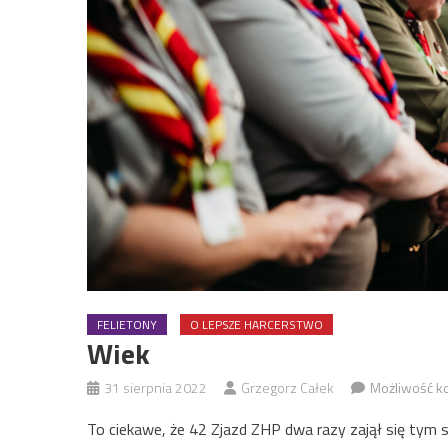
FELIETONY
O LEPSZE HARCERSTWO
Wiek
31 sierpnia 2022
Grzegorz Całek
Możliwość 
To ciekawe, że 42 Zjazd ZHP dwa razy zajął się tym