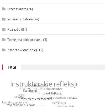
Praca z kadrą
(20)
Program i metoda
(24)
Rożności
(51)
To nie jest takie proste…
(3)
Z morza widać lepiej
(12)
TAGI