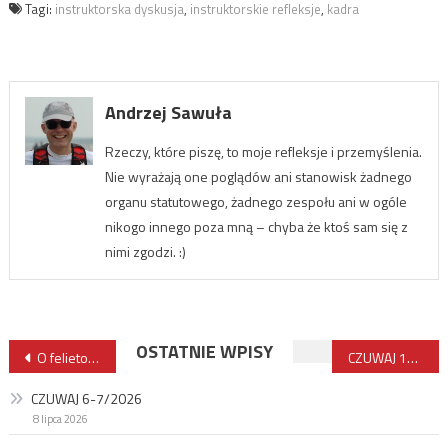
Tagi:
instruktorska dyskusja
,
instruktorskie refleksje
,
kadra
Andrzej Sawuła
Rzeczy, które piszę, to moje refleksje i przemyślenia.
Nie wyrażają one poglądów ani stanowisk żadnego
organu statutowego, żadnego zespołu ani w ogóle
nikogo innego poza mną – chyba że ktoś sam się z
nimi zgodzi. :)
Nawigacja
OSTATNIE WPISY
O felietonach i polemikach
CZUWAJ 1/2020
wpisu
CZUWAJ 6-7/2026
8 lipca 2026