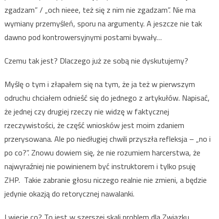
zgadzam” / „och nieee, też się z nim nie zgadzam”. Nie ma
wymiany przemyśleń, sporu na argumenty. A jeszcze nie tak
dawno pod kontrowersyjnymi postami bywały…
Czemu tak jest? Dlaczego już ze sobą nie dyskutujemy?
Myślę o tym i złapałem się na tym, że ja też w pierwszym
odruchu chciałem odnieść się do jednego z artykułów. Napisać,
że jednej czy drugiej rzeczy nie widzę w faktycznej
rzeczywistości, że część wniosków jest moim zdaniem
przerysowana. Ale po niedługiej chwili przyszła refleksja – „no i
po co?”. Znowu dowiem się, że nie rozumiem harcerstwa, że
najwyraźniej nie powinienem być instruktorem i tylko psuję
ZHP.
Takie zabranie głosu niczego realnie nie zmieni, a będzie
jedynie okazją do retorycznej nawalanki.
I wiecie co? To jest w szerszej skali problem dla Związku.