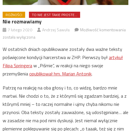
ROŻNOŚCI
TO NIE JEST TAKIE PROSTE...
Nie rozmawiamy
Ni
7 lutego 2020
Andrzej Sawuła
Możliwość komentowania
ro
została wyłączona
W ostatnich dniach opublikowane zostały dwa ważne teksty
poświęcone kondycji harcerstwa w ZHP. Pierwszy był
artykuł
Filipa Springera
w „Piśmie”, w reakcji na niego swoje
przemyślenia
opublikował hm. Marian Antonik
.
Patrzę na reakcję na oba głosy i to, co widzę, bardzo mnie
martwi. Nie chodzi o to, że z którymś się zgadzam bardziej, a z
którymś mniej – to raczej normalne i ujmy chyba nikomu nie
przynosi. Oba teksty zostały zauważone, są udostępniane… ale
w zasadzie nie ma pod nimi dyskusji. Jest niemal wyłącznie
plemienne poklepywanie się po plecach: „o taaak, też się z nim