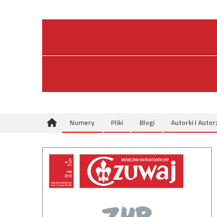
Skip
to
content
Numery
Pliki
Blogi
Autorki I Autor