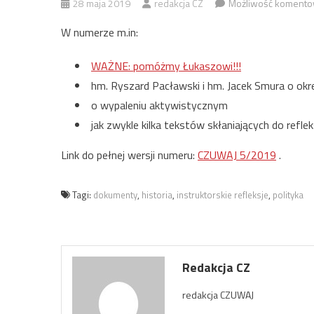
28 maja 2019
redakcja CZ
Możliwość koment
W numerze m.in:
WAŻNE: pomóżmy Łukaszowi!!!
hm. Ryszard Pacławski i hm. Jacek Smura o o
o wypaleniu aktywistycznym
jak zwykle kilka tekstów skłaniających do reflek
Link do pełnej wersji numeru:
CZUWAJ 5/2019
.
Tagi:
dokumenty
,
historia
,
instruktorskie refleksje
,
polityka
Redakcja CZ
redakcja CZUWAJ