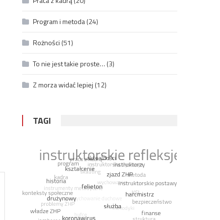
Praca z kadrą
(20)
Program i metoda
(24)
Rożności
(51)
To nie jest takie proste…
(3)
Z morza widać lepiej
(12)
TAGI