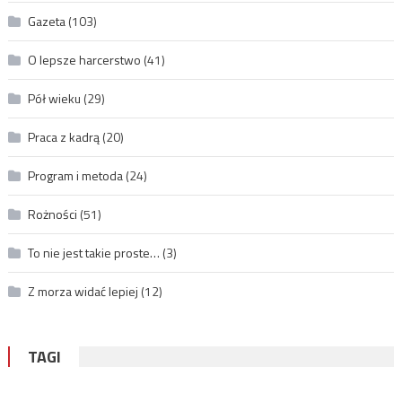
Gazeta
(103)
O lepsze harcerstwo
(41)
Pół wieku
(29)
Praca z kadrą
(20)
Program i metoda
(24)
Rożności
(51)
To nie jest takie proste…
(3)
Z morza widać lepiej
(12)
TAGI