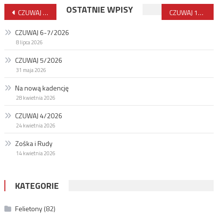
Nawigacja
OSTATNIE WPISY
CZUWAJ 10/2018
CZUWAJ 12/2018
wpisu
CZUWAJ 6-7/2026
8 lipca 2026
CZUWAJ 5/2026
31 maja 2026
Na nową kadencję
28 kwietnia 2026
CZUWAJ 4/2026
24 kwietnia 2026
Zośka i Rudy
14 kwietnia 2026
KATEGORIE
Felietony
(82)