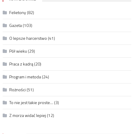
Felietony
(82)
Gazeta
(103)
O lepsze harcerstwo
(41)
Pół wieku
(29)
Praca z kadrą
(20)
Program i metoda
(24)
Rożności
(51)
To nie jest takie proste…
(3)
Z morza widać lepiej
(12)