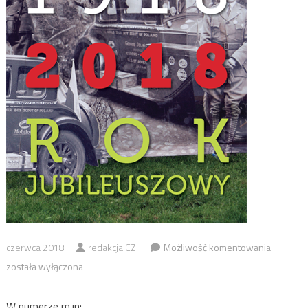
CZUWAJ
czerwca 2018
redakcja CZ
Możliwość komentowania
1/2018
została wyłączona
W numerze m.in: