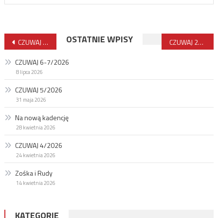
Nawigacja
OSTATNIE WPISY
CZUWAJ 12/2017
CZUWAJ 2/2018
wpisu
CZUWAJ 6-7/2026
8 lipca 2026
CZUWAJ 5/2026
31 maja 2026
Na nową kadencję
28 kwietnia 2026
CZUWAJ 4/2026
24 kwietnia 2026
Zośka i Rudy
14 kwietnia 2026
KATEGORIE