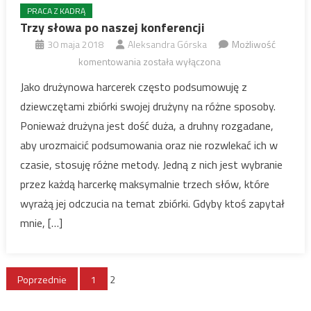
PRACA Z KADRĄ
Trzy słowa po naszej konferencji
30 maja 2018
Aleksandra Górska
Możliwość
Trzy
komentowania
została wyłączona
słowa
Jako drużynowa harcerek często podsumowuję z
po
dziewczętami zbiórki swojej drużyny na różne sposoby.
naszej
Ponieważ drużyna jest dość duża, a druhny rozgadane,
konferencji
aby urozmaicić podsumowania oraz nie rozwlekać ich w
czasie, stosuję różne metody. Jedną z nich jest wybranie
przez każdą harcerkę maksymalnie trzech słów, które
wyrażą jej odczucia na temat zbiórki. Gdyby ktoś zapytał
mnie, […]
Stronicowanie
Poprzednie
1
2
wpisów