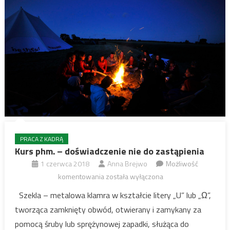
PRACA Z KADRĄ
Kurs phm. – doświadczenie nie do zastąpienia
1 czerwca 2018
Anna Brejwo
Możliwość
Kurs
komentowania
została wyłączona
phm.
Szekla – metalowa klamra w kształcie litery „U” lub „Ω”,
–
tworząca zamknięty obwód, otwierany i zamykany za
doświadczenie
pomocą śruby lub sprężynowej zapadki, służąca do
nie