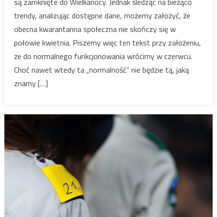
są zamknięte do Wielkanocy. Jednak śledząc na bieżąco
kadrą
trendy, analizując dostępne dane, możemy założyć, że
w
obecna kwarantanna społeczna nie skończy się w
czasach
połowie kwietnia. Piszemy więc ten tekst przy założeniu,
pandemii
że do normalnego funkcjonowania wrócimy w czerwcu.
Choć nawet wtedy ta „normalność” nie będzie tą, jaką
znamy […]