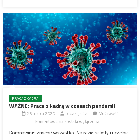
PRACA Z KADRĄ
WAŻNE: Praca z kadrą w czasach pandemii
23 marca 2020
redakcja CZ
Możliwość
WAŻNE:
komentowania
została wyłączona
Praca
Koronawirus zmienił wszystko. Na razie szkoły i uczelnie
z