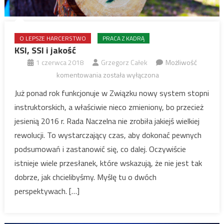
O LEPSZE HARCERSTWO
PRACA Z KADRĄ
KSI, SSI i jakość
1 czerwca 2018
Grzegorz Całek
Możliwość
KSI,
komentowania
została wyłączona
SSI
Już ponad rok funkcjonuje w Związku nowy system stopni
i
instruktorskich, a właściwie nieco zmieniony, bo przecież
jakość
jesienią 2016 r. Rada Naczelna nie zrobiła jakiejś wielkiej
rewolucji. To wystarczający czas, aby dokonać pewnych
podsumowań i zastanowić się, co dalej. Oczywiście
istnieje wiele przesłanek, które wskazują, że nie jest tak
dobrze, jak chcielibyśmy. Myślę tu o dwóch
perspektywach. […]