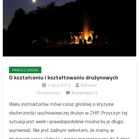
PRACA Z KADRĄ
O kształceniu i kształtowaniu drużynowych
4 lipca 2019
Mateusz
Chmielewski
Komentarz(1)
Wielu instruktorów mówi coraz głośniej o kryzysie
skuteczności wychowawczej drużyn w ZHP. Przyczyn tej
sytuacji jest wiele i prawdopodobnie można by je długo
wymieniać. Nie jest żadnym sekretem, że mamy w
drużynach coraz słabszą i gorzej przygotowaną do funkcji