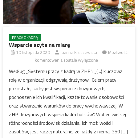
PRACA Z KADRĄ
Wsparcie szyte na miarę
10 listopada 2020
Joanna Kruszewska
Możliwość
Wsparcie
komentowania
została wyłączona
szyte
Według „Systemu pracy z kadrą w ZHP”: „(…) kluczową
na
rolę w organizacji odgrywają drużynowi. Celem pracy
miarę
pozostałej kadry jest wspieranie drużynowych,
podnoszenie ich kwalifikacji, kształtowanie osobowości
oraz stwarzanie warunków do pracy wychowawczej. W
ZHP drużynowych wspiera kadra hufców”. Wobec wielkiej
różnorodności środowisk działania, ich możliwości i
zasobów, jest raczej naturalne, że każdy z niemal 350 […]