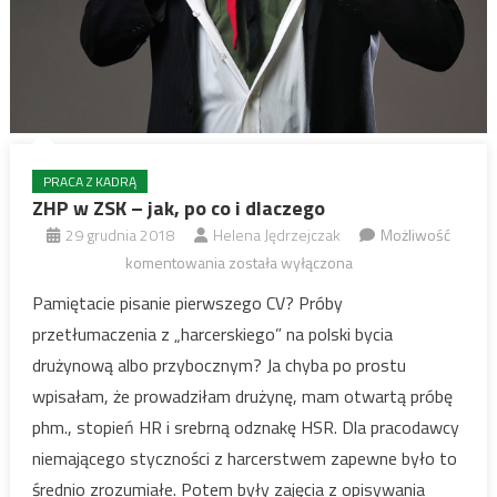
PRACA Z KADRĄ
ZHP w ZSK – jak, po co i dlaczego
29 grudnia 2018
Helena Jędrzejczak
Możliwość
ZHP
komentowania
została wyłączona
w
Pamiętacie pisanie pierwszego CV? Próby
ZSK
przetłumaczenia z „harcerskiego” na polski bycia
–
drużynową albo przybocznym? Ja chyba po prostu
jak,
wpisałam, że prowadziłam drużynę, mam otwartą próbę
po
phm., stopień HR i srebrną odznakę HSR. Dla pracodawcy
co
i
niemającego styczności z harcerstwem zapewne było to
dlaczego
średnio zrozumiałe. Potem były zajęcia z opisywania