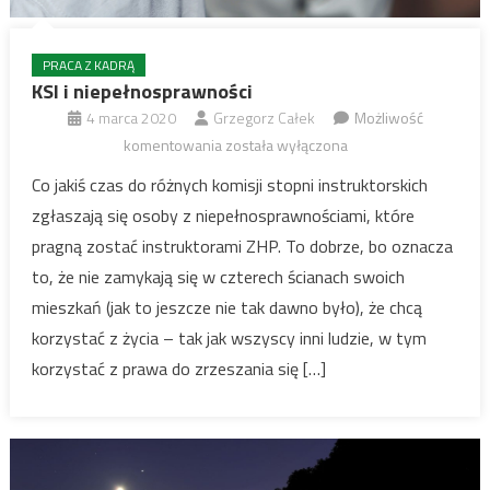
PRACA Z KADRĄ
KSI i niepełnosprawności
4 marca 2020
Grzegorz Całek
Możliwość
KSI
komentowania
została wyłączona
i
Co jakiś czas do różnych komisji stopni instruktorskich
niepełnosprawności
zgłaszają się osoby z niepełnosprawnościami, które
pragną zostać instruktorami ZHP. To dobrze, bo oznacza
to, że nie zamykają się w czterech ścianach swoich
mieszkań (jak to jeszcze nie tak dawno było), że chcą
korzystać z życia – tak jak wszyscy inni ludzie, w tym
korzystać z prawa do zrzeszania się […]