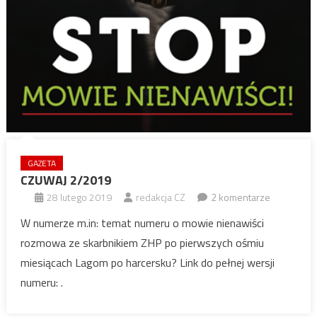
GAZETA
CZUWAJ 2/2019
28 lutego 2019
redakcja CZ
2 komentarze
W numerze m.in: temat numeru o mowie nienawiści
rozmowa ze skarbnikiem ZHP po pierwszych ośmiu
miesiącach Lagom po harcersku? Link do pełnej wersji
numeru: .