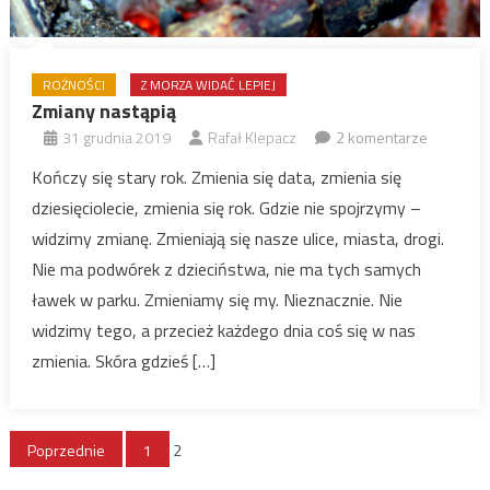
ROŻNOŚCI
Z MORZA WIDAĆ LEPIEJ
Zmiany nastąpią
31 grudnia 2019
Rafał Klepacz
2 komentarze
Kończy się stary rok. Zmienia się data, zmienia się
dziesięciolecie, zmienia się rok. Gdzie nie spojrzymy –
widzimy zmianę. Zmieniają się nasze ulice, miasta, drogi.
Nie ma podwórek z dzieciństwa, nie ma tych samych
ławek w parku. Zmieniamy się my. Nieznacznie. Nie
widzimy tego, a przecież każdego dnia coś się w nas
zmienia. Skóra gdzieś […]
Stronicowanie
Poprzednie
1
2