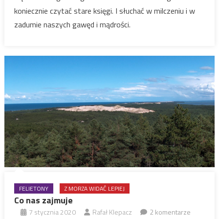
koniecznie czytać stare księgi. I słuchać w milczeniu i w
zadumie naszych gawęd i mądrości.
FELIETONY
Z MORZA WIDAĆ LEPIEJ
Co nas zajmuje
7 stycznia 2020
Rafał Klepacz
2 komentarze