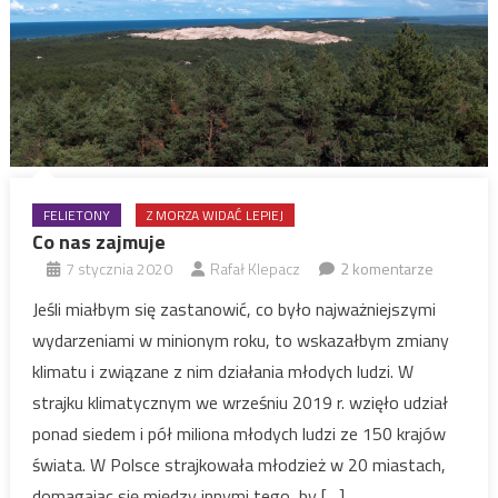
FELIETONY
Z MORZA WIDAĆ LEPIEJ
Co nas zajmuje
7 stycznia 2020
Rafał Klepacz
2 komentarze
Jeśli miałbym się zastanowić, co było najważniejszymi
wydarzeniami w minionym roku, to wskazałbym zmiany
klimatu i związane z nim działania młodych ludzi. W
strajku klimatycznym we wrześniu 2019 r. wzięło udział
ponad siedem i pół miliona młodych ludzi ze 150 krajów
świata. W Polsce strajkowała młodzież w 20 miastach,
domagając się między innymi tego, by […]