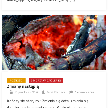
ROŻNOŚCI
Z MORZA WIDAĆ LEPIEJ
Zmiany nastąpią
31 grudnia 2019
Rafał Klepacz
2 komentarze
Kończy się stary rok. Zmienia się data, zmienia się
dziesięciolecie, zmienia się rok. Gdzie nie spojrzymy –