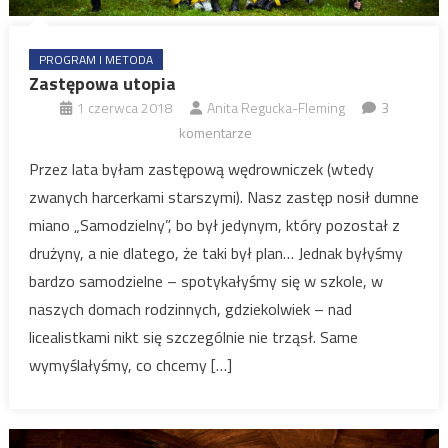
PROGRAM I METODA
Zastępowa utopia
1 czerwca 2018
Anita Regucka-Fleming
3
komentarze
Przez lata byłam zastępową wędrowniczek (wtedy
zwanych harcerkami starszymi). Nasz zastęp nosił dumne
miano „Samodzielny”, bo był jedynym, który pozostał z
drużyny, a nie dlatego, że taki był plan… Jednak byłyśmy
bardzo samodzielne – spotykałyśmy się w szkole, w
naszych domach rodzinnych, gdziekolwiek – nad
licealistkami nikt się szczególnie nie trząsł. Same
wymyślałyśmy, co chcemy […]