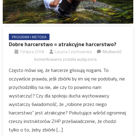
PROGRAM I METODA
Dobre harcerstwo = atrakcyjne harcerstwo?
19 lipca 2018
Lucyna Czechowska
Możliwość
Dobre
komentowania
została wyłączona
harcerstwo
Często mówi się, że harcerze głosują nogami. To
=
oczywiście prawda, jeśli zbiórki by im się nie podobały, nie
atrakcyjne
przychodziliby na nie, ale czy to powinno nam
harcerstwo?
wystarczyć? Czy dla spokoju ducha wychowawcy
wystarczy świadomość, że „robione przez niego
harcerstwo” jest atrakcyjne? Pokutujące wśród ogromnej
rzeszy instruktorów ZHP przeświadczenie, że chodzi
tylko o to, żeby zbiórki […]