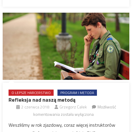
O LEPSZE HARCERSTWO
PROGRAM I METODA
Refleksja nad naszą metodą
2 czerwca 2018
Grzegorz Całek
Możliwość
Refleksja
komentowania
została wyłączona
nad
Weszliśmy w rok zjazdowy, coraz więcej instruktorów
naszą