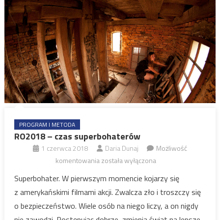
PROGRAM I METODA
RO2018 – czas superbohaterów
1 czerwca 2018
Daria Dunaj
Możliwość
RO2018
komentowania
została wyłączona
–
Superbohater. W pierwszym momencie kojarzy się
czas
z amerykańskimi filmami akcji. Zwalcza zło i troszczy się
superbohaterów
o bezpieczeństwo. Wiele osób na niego liczy, a on nigdy
nie zawodzi. Postępując dobrze, zmienia świat na lepsze.