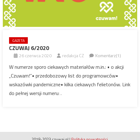
GAZETA
CZUWAJ 6/2020
26 czerwca 2020
redakcja CZ
Komentarz(1)
W numerze sporo ciekawych materiałów m.in.: • o akcji
„Czuwam!”• przedobozowy list do programowców•
wskazówki pandemiczne• kilka ciekawych felietonów. Link
do pełnej wersji numeru: .
2018-2023 czuwaj.pl
|
Polityka prywatności
.