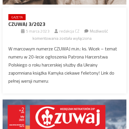
GAZETA
CZUWAJ 3/2023
5 marca 2023
redakcja CZ
Możliwość
CZUWAJ
komentowania
została wyłączona
3/2023
W marcowym numerze CZUWAJ m.in.: ks. Wicek – temat
numeru w 20-lecie ogłoszenia Patrona Harcerstwa
Polskiego o roku harcerskiej służby dla Ukrainy
zapomniana książka Kamyka ciekawe felietony! Link do
pełnej wersji numeru: