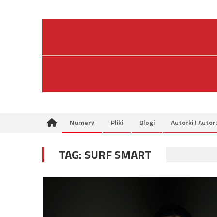
Skip
to
content
Numery
Pliki
Blogi
Autorki I Autor
TAG:
SURF SMART