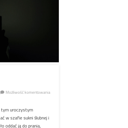
Surf
Możliwość komentowania
Smart
2.0
po tym uroczystym
 w szafie sukni ślubnej i
ło oddać ją do prania,