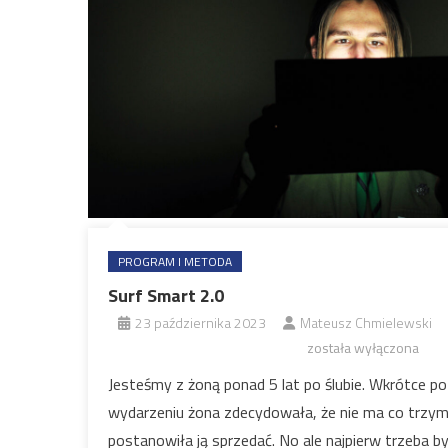
PROGRAM I METODA
Surf Smart 2.0
23 października 2023
Mateusz Chmielewski
została wyłączona
Jesteśmy z żoną ponad 5 lat po ślubie. Wkrótce 
wydarzeniu żona zdecydowała, że nie ma co trzymać
postanowiła ją sprzedać. No ale najpierw trzeba by