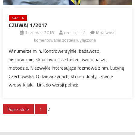
GAZETA
CZUWAJ 1/2017
1 czerwca 2018
redakcja CZ
Możliwość
CZUWAJ
komentowania
została wyłączona
1/2017
W numerze m.in: Kontrowersyjnie, badawczo,
historycznie, skautowo i kształceniowo o naszej
metodzie. Niezwykle interesująca rozmowa z hm. Lucyną
Czechowską. O dziewczynach, które oddały… swoje
włosy K jak… Link do wersji pełnej:
Stronicowanie
Poprzednie
1
2
wpisów