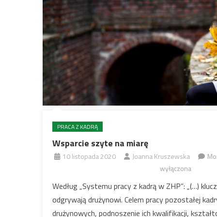
PRACA Z KADRĄ
Wsparcie szyte na miarę
10 listopada 2020
Joanna Kruszewska
Mo
wyłączona
Według „Systemu pracy z kadrą w ZHP”: „(…) klucz
odgrywają drużynowi. Celem pracy pozostałej kadr
drużynowych, podnoszenie ich kwalifikacji, kszta