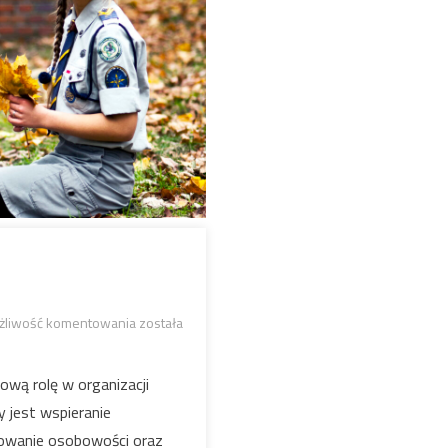
Wsparcie
żliwość komentowania
została
szyte
na
ową rolę w organizacji
miarę
y jest wspieranie
łtowanie osobowości oraz