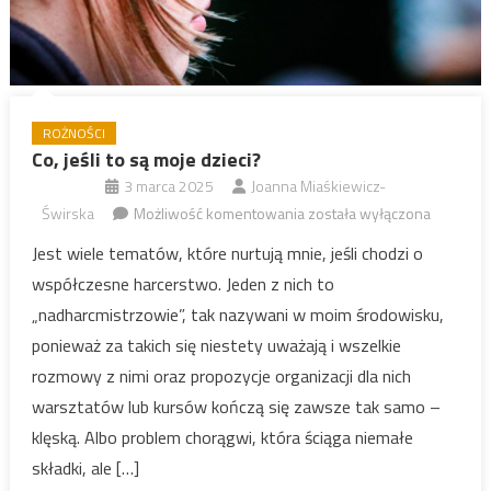
ROŻNOŚCI
Co, jeśli to są moje dzieci?
3 marca 2025
Joanna Miaśkiewicz-
Co,
Świrska
Możliwość komentowania
została wyłączona
jeśli
Jest wiele tematów, które nurtują mnie, jeśli chodzi o
to
współczesne harcerstwo. Jeden z nich to
są
„nadharcmistrzowie”, tak nazywani w moim środowisku,
moje
ponieważ za takich się niestety uważają i wszelkie
dzieci?
rozmowy z nimi oraz propozycje organizacji dla nich
warsztatów lub kursów kończą się zawsze tak samo –
klęską. Albo problem chorągwi, która ściąga niemałe
składki, ale […]